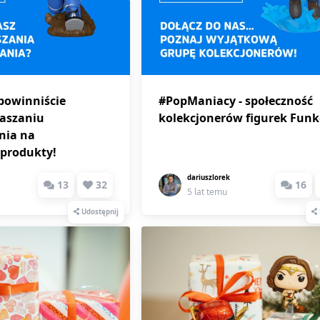
powinniście
#PopManiacy - społeczność
łaszaniu
kolekcjonerów figurek Fun
nia na
 produkty!
dariuszlorek
13
32
16
5 lat temu
Udostępnij