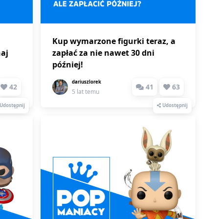
Kup wymarzone figurki teraz, a
aj
zapłać za nie nawet 30 dni
później!
dariuszlorek
42
41
63
5 lat temu
Udostępnij
Udostępnij