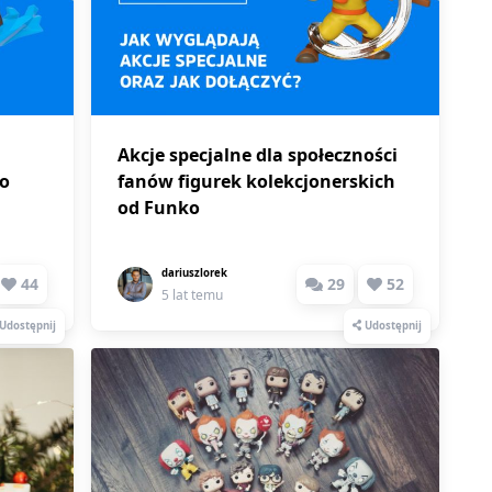
Akcje specjalne dla społeczności
ko
fanów figurek kolekcjonerskich
od Funko
dariuszlorek
44
29
52
5 lat temu
Udostępnij
Udostępnij