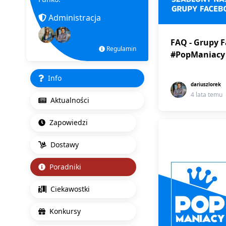
Administracja
FAQ - Grupy 
Regulamin
#PopManiacy
Info
dariuszlorek
4 lata temu
Aktualności
Zapowiedzi
Dostawy
Poradniki
Ciekawostki
Konkursy