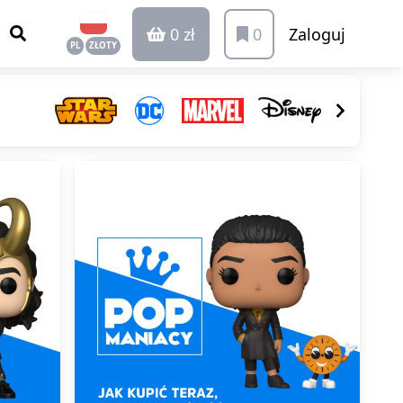
0 zł
0
Zaloguj
PL
ZŁOTY