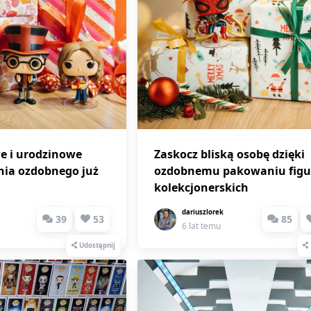
 i urodzinowe
Zaskocz bliską osobę dzięki
nia ozdobnego już
ozdobnemu pakowaniu figu
kolekcjonerskich
dariuszlorek
39
53
85
6 lat temu
Udostępnij