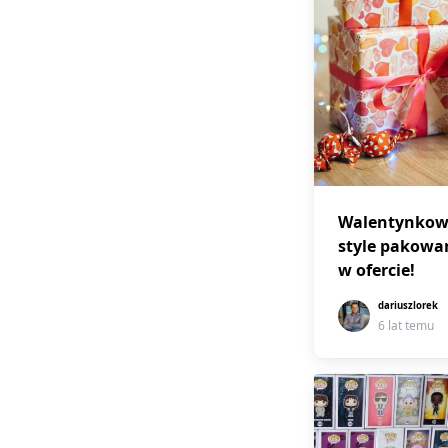
Walentynkowe
style pakowa
w ofercie!
dariuszlorek
6 lat temu