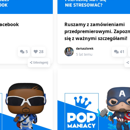
Facebook
Ruszamy z zamówieniami
przedpremierowymi. Zapozn
się z ważnymi szczegółami!
dariuszlorek
5
28
41
5 lat temu
Udostępnij