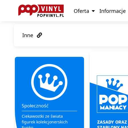
Oferta
Informacje
Inne
Społeczność
Ciekawostki ze świata
figurek kolekcjonerskich
Funko.