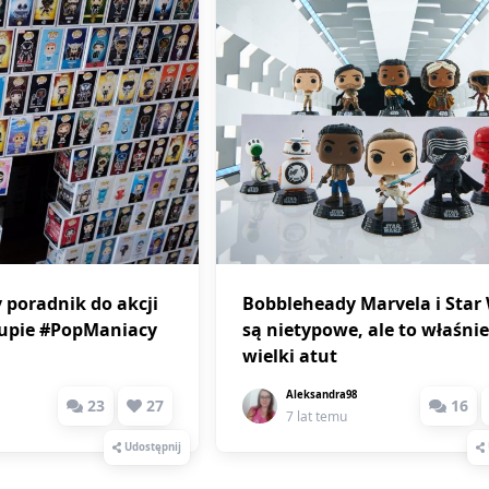
poradnik do akcji
Bobbleheady Marvela i Star
upie #PopManiacy
są nietypowe, ale to właśnie
wielki atut
Aleksandra98
23
27
16
7 lat temu
Udostępnij