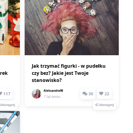
Jak trzymać figurki - w pudełku
rek
czy bez? Jakie jest Twoje
stanowisko?
Aleksandra98
117
30
22
7 lat temu
Udostępnij
Udostępnij