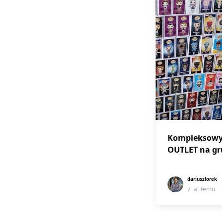
Kompleksowy 
OUTLET na gr
dariuszlorek
7 lat temu