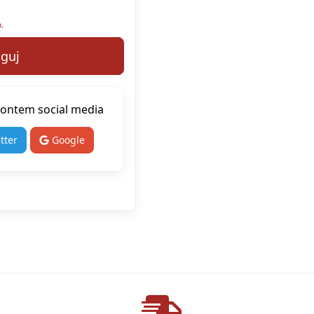
.
guj
kontem social media
tter
Google