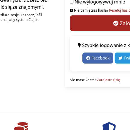
kiwanych. Możesz też
Nie wylogowywuj mnie
ić się ze znajomymi.
Nie pamiętasz hasła?
Resetuj hasło
łuża sesję. Zaznacz, jeśli
enia, aby system Cię nie
Zalo
Szybkie logowanie z 
Facebook
Twi
Nie masz konta?
Zarejestruj się.