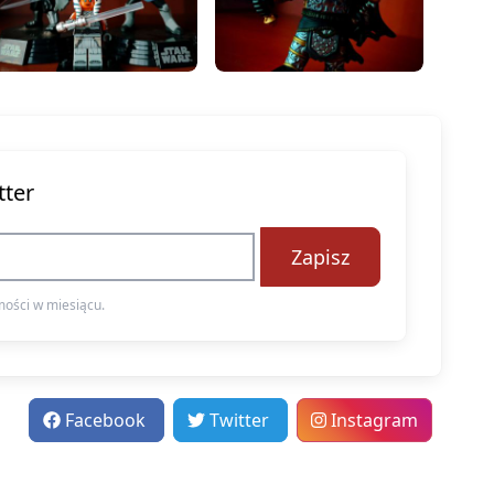
tter
Zapisz
ości w miesiącu.
Facebook
Twitter
Instagram