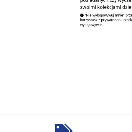
posiadanych czy wycze
swoimi kolekcjami dziel
"Nie wylogowywuj mnie" przed
korzystasz z prywatnego urządz
wylogowywał.