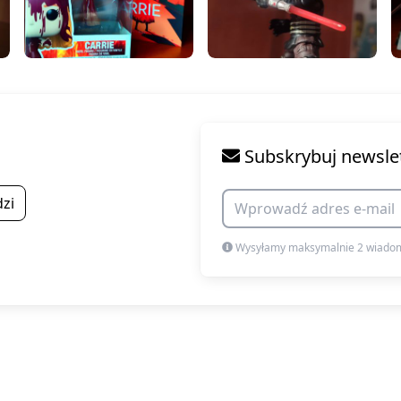
Subskrybuj newsle
zi
Wysyłamy maksymalnie 2 wiadom