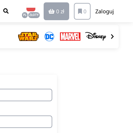
0 zł
0
Zaloguj
PL
ZŁOTY