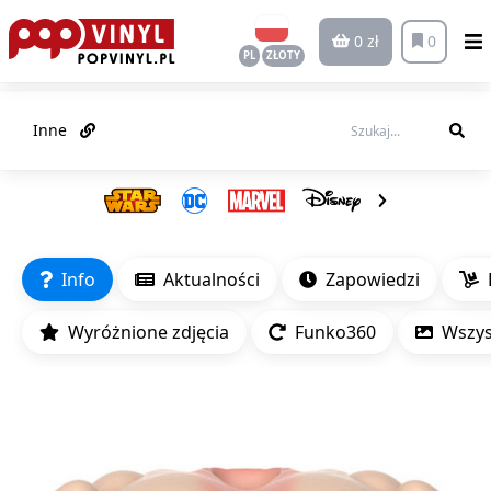
0 zł
0
PL
ZŁOTY
Inne
Info
Aktualności
Zapowiedzi
Wyróżnione zdjęcia
Funko360
Wszyst