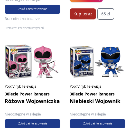
Zgłoś zainteresowanie
Kup teraz
65 zł
Brak ofert na bazarze
Premiera: Październik/Styczeń
Pop! Vinyl: Telewizja
Pop! Vinyl: Telewizja
30lecie Power Rangers
30lecie Power Rangers
Różowa Wojowniczka
Niebieski Wojownik
Niedostępne w sklepie
Niedostępne w sklepie
Zgłoś zainteresowanie
Zgłoś zainteresowanie