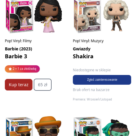
Pop! Vinyl: Filmy
Pop! Vinyl: Muzycy
Barbie (2023)
Gwiazdy
Barbie 3
Shakira
2 + 1 za złotówkę
Niedostępne w sklepie
Zgłoś zainteresowanie
Kup teraz
65 zł
Brak ofert na bazarze
Premiera: Wrzesień/Listopad