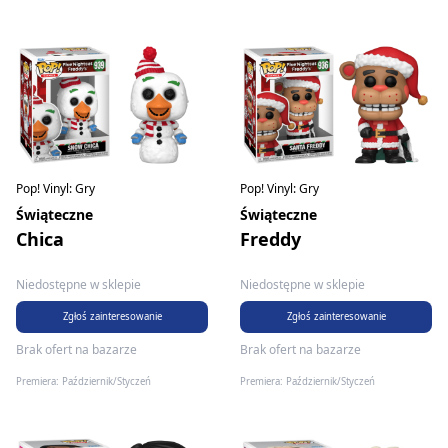
Pop! Vinyl: Gry
Pop! Vinyl: Gry
Świąteczne
Świąteczne
Chica
Freddy
Niedostępne w sklepie
Niedostępne w sklepie
Zgłoś zainteresowanie
Zgłoś zainteresowanie
Brak ofert na bazarze
Brak ofert na bazarze
Premiera: Październik/Styczeń
Premiera: Październik/Styczeń