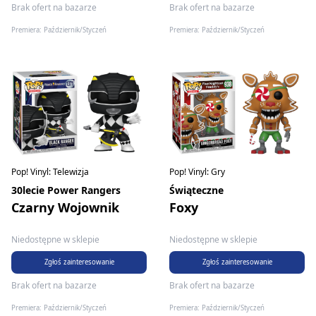
Brak ofert na bazarze
Brak ofert na bazarze
Premiera: Październik/Styczeń
Premiera: Październik/Styczeń
Pop! Vinyl: Telewizja
Pop! Vinyl: Gry
30lecie Power Rangers
Świąteczne
Czarny Wojownik
Foxy
Niedostępne w sklepie
Niedostępne w sklepie
Zgłoś zainteresowanie
Zgłoś zainteresowanie
Brak ofert na bazarze
Brak ofert na bazarze
Premiera: Październik/Styczeń
Premiera: Październik/Styczeń