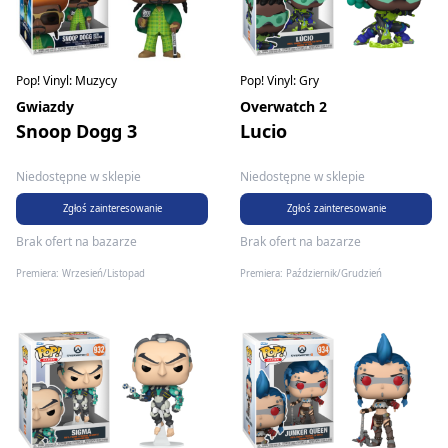
Pop! Vinyl: Muzycy
Pop! Vinyl: Gry
Gwiazdy
Overwatch 2
Snoop Dogg 3
Lucio
Niedostępne w sklepie
Niedostępne w sklepie
Zgłoś zainteresowanie
Zgłoś zainteresowanie
Brak ofert na bazarze
Brak ofert na bazarze
Premiera: Wrzesień/Listopad
Premiera: Październik/Grudzień