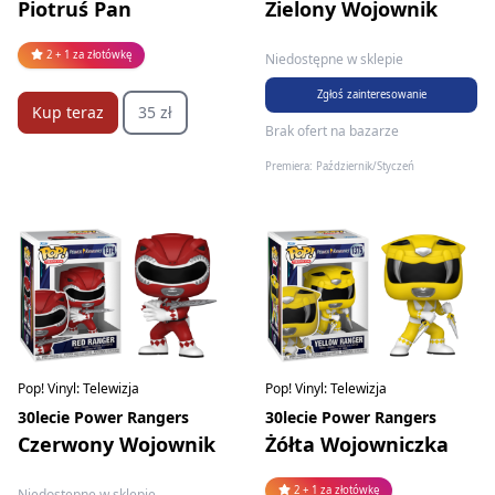
Piotruś Pan
Zielony Wojownik
2 + 1 za złotówkę
Niedostępne w sklepie
Zgłoś zainteresowanie
Kup teraz
35 zł
Brak ofert na bazarze
Premiera: Październik/Styczeń
Pop! Vinyl: Telewizja
Pop! Vinyl: Telewizja
30lecie Power Rangers
30lecie Power Rangers
Czerwony Wojownik
Żółta Wojowniczka
2 + 1 za złotówkę
Niedostępne w sklepie