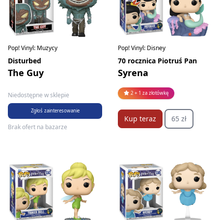
Pop! Vinyl: Muzycy
Pop! Vinyl: Disney
Disturbed
70 rocznica Piotruś Pan
The Guy
Syrena
2 + 1 za złotówkę
Niedostępne w sklepie
Zgłoś zainteresowanie
Kup teraz
65 zł
Brak ofert na bazarze