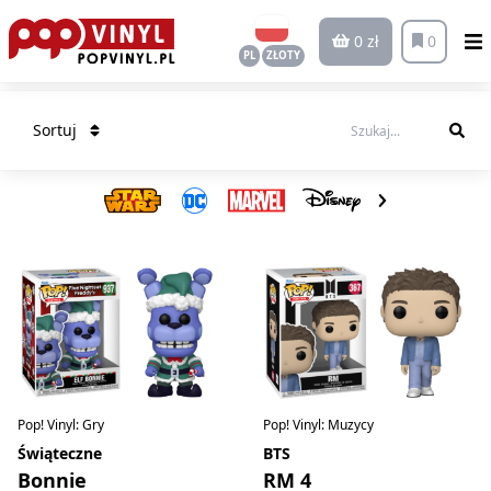
0 zł
0
PL
ZŁOTY
Sortuj
Pop! Vinyl: Gry
Pop! Vinyl: Muzycy
Świąteczne
BTS
Bonnie
RM 4