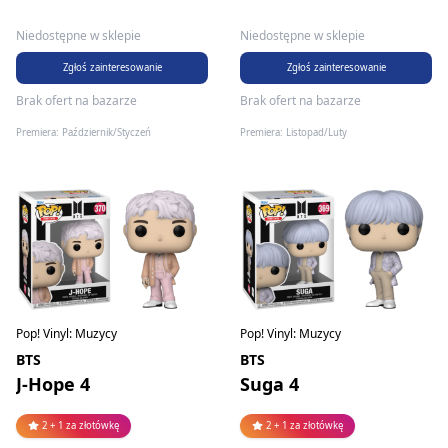
Niedostępne w sklepie
Niedostępne w sklepie
Zgłoś zainteresowanie
Zgłoś zainteresowanie
Brak ofert na bazarze
Brak ofert na bazarze
Premiera: Październik/Styczeń
Premiera: Listopad/Luty
Pop! Vinyl: Muzycy
Pop! Vinyl: Muzycy
BTS
BTS
J-Hope 4
Suga 4
2 + 1 za złotówkę
2 + 1 za złotówkę