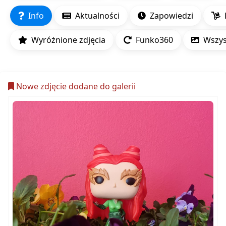
Info
Aktualności
Zapowiedzi
Wyróżnione zdjęcia
Funko360
Wszyst
Nowe zdjęcie dodane do galerii