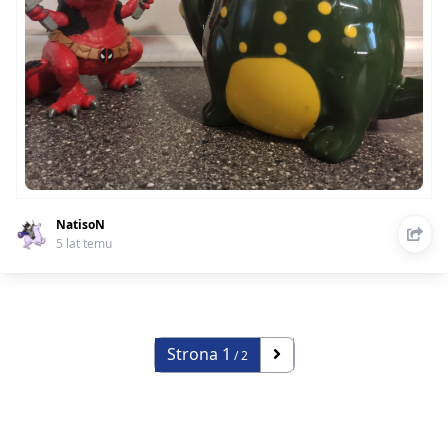
NatisoN
5 lat temu
Strona
1
/ 2