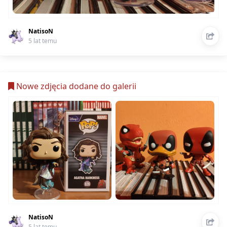
NatisoN
5 lat temu
Nowe zdjęcia dodane do galerii
NatisoN
5 lat temu