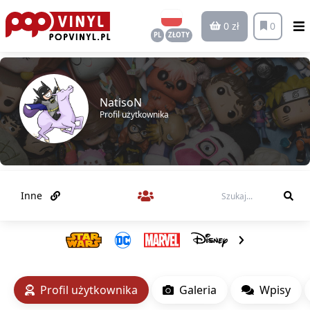
0 zł
0
PL
ZŁOTY
NatisoN
Profil użytkownika
Inne
Profil użytkownika
Galeria
Wpisy