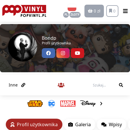
0 zł
0
PL
ZŁOTY
Bondp
Profil użytkownika
Inne
Profil użytkownika
Galeria
Wpisy