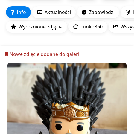
Info
Aktualności
Zapowiedzi
Wyróżnione zdjęcia
Funko360
Wszyst
Nowe zdjęcie dodane do galerii