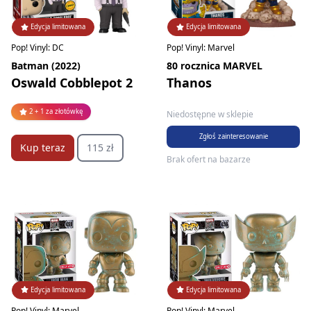
Edycja limitowana
Edycja limitowana
Pop! Vinyl: DC
Pop! Vinyl: Marvel
Batman (2022)
80 rocznica MARVEL
Oswald Cobblepot 2
Thanos
2 + 1 za złotówkę
Niedostępne w sklepie
Zgłoś zainteresowanie
Kup teraz
115 zł
Brak ofert na bazarze
Edycja limitowana
Edycja limitowana
Pop! Vinyl: Marvel
Pop! Vinyl: Marvel