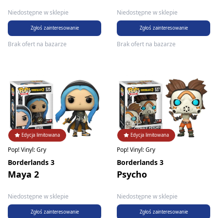
Niedostępne w sklepie
Niedostępne w sklepie
Zgłoś zainteresowanie
Zgłoś zainteresowanie
Brak ofert na bazarze
Brak ofert na bazarze
Edycja limitowana
Edycja limitowana
Pop! Vinyl: Gry
Pop! Vinyl: Gry
Borderlands 3
Borderlands 3
Maya 2
Psycho
Niedostępne w sklepie
Niedostępne w sklepie
Zgłoś zainteresowanie
Zgłoś zainteresowanie