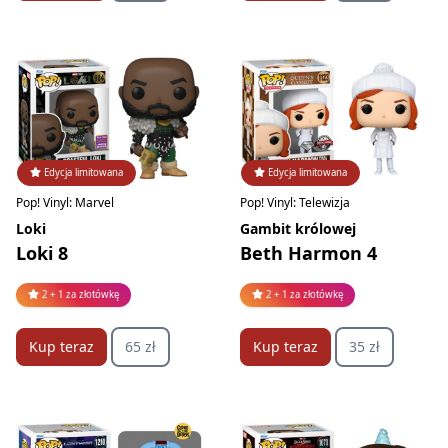
Edycja limitowana
Edycja limitowana
Pop! Vinyl: Marvel
Pop! Vinyl: Telewizja
Loki
Gambit królowej
Loki 8
Beth Harmon 4
2 + 1 za złotówkę
2 + 1 za złotówkę
Kup teraz
65 zł
Kup teraz
35 zł