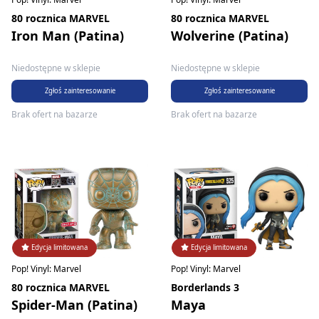
80 rocznica MARVEL
80 rocznica MARVEL
Iron Man (Patina)
Wolverine (Patina)
Niedostępne w sklepie
Niedostępne w sklepie
Zgłoś zainteresowanie
Zgłoś zainteresowanie
Brak ofert na bazarze
Brak ofert na bazarze
Edycja limitowana
Edycja limitowana
Pop! Vinyl: Marvel
Pop! Vinyl: Marvel
80 rocznica MARVEL
Borderlands 3
Spider-Man (Patina)
Maya