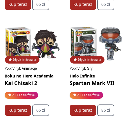
Kup teraz
65 zł
Kup teraz
65 zł
Edycja limitowana
Edycja limitowana
Pop! Vinyl: Animacje
Pop! Vinyl: Gry
Boku no Hero Academia
Halo Infinite
Kai Chisaki 2
Spartan Mark VII
2 + 1 za złotówkę
2 + 1 za złotówkę
Kup teraz
65 zł
Kup teraz
85 zł