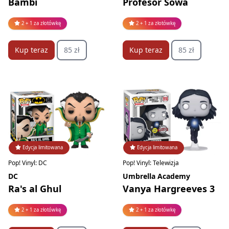
Bambi
Profesor Sowa
2 + 1 za złotówkę
2 + 1 za złotówkę
Kup teraz
85 zł
Kup teraz
85 zł
Edycja limitowana
Edycja limitowana
Pop! Vinyl: DC
Pop! Vinyl: Telewizja
DC
Umbrella Academy
Ra's al Ghul
Vanya Hargreeves 3
2 + 1 za złotówkę
2 + 1 za złotówkę