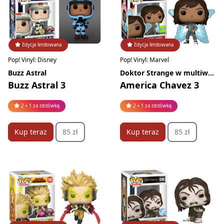
Edycja limitowana
Edycja limitowana
Pop! Vinyl: Disney
Pop! Vinyl: Marvel
Buzz Astral
Doktor Strange w multiwersum obłędu
Buzz Astral 3
America Chavez 3
2 + 1 za złotówkę
2 + 1 za złotówkę
Kup teraz
85 zł
Kup teraz
85 zł