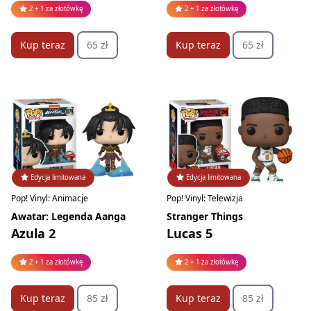
2 + 1 za złotówkę
2 + 1 za złotówkę
Kup teraz
65 zł
Kup teraz
65 zł
Edycja limitowana
Edycja limitowana
Pop! Vinyl: Animacje
Pop! Vinyl: Telewizja
Awatar: Legenda Aanga
Stranger Things
Azula 2
Lucas 5
2 + 1 za złotówkę
2 + 1 za złotówkę
Kup teraz
85 zł
Kup teraz
85 zł