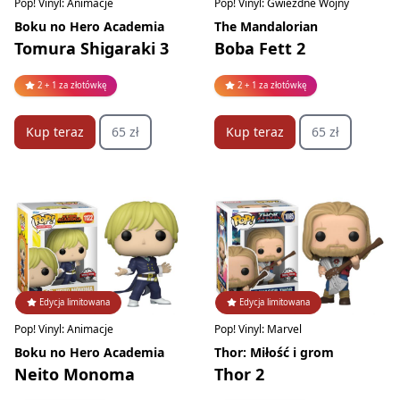
Pop! Vinyl: Animacje
Pop! Vinyl: Gwiezdne Wojny
Boku no Hero Academia
The Mandalorian
Tomura Shigaraki 3
Boba Fett 2
2 + 1 za złotówkę
2 + 1 za złotówkę
Kup teraz
65 zł
Kup teraz
65 zł
Edycja limitowana
Edycja limitowana
Pop! Vinyl: Animacje
Pop! Vinyl: Marvel
Boku no Hero Academia
Thor: Miłość i grom
Neito Monoma
Thor 2