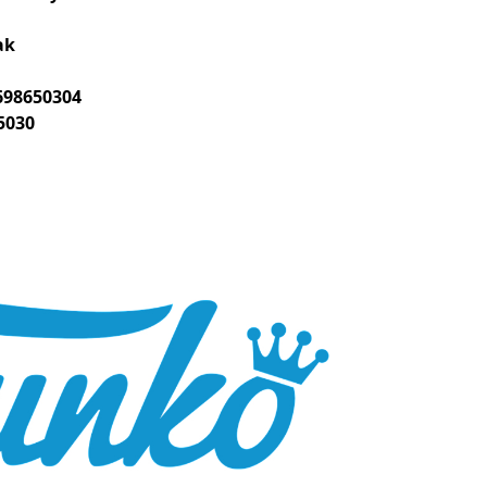
ak
698650304
5030