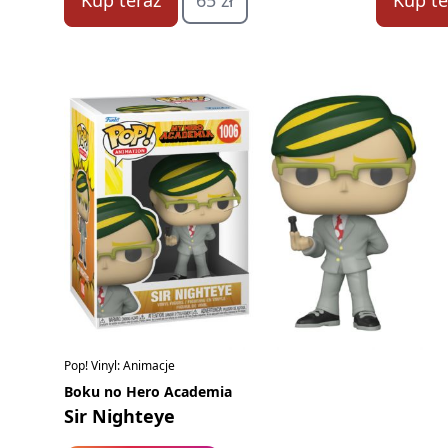
Kup teraz
65 zł
Kup te
Pop! Vinyl: Animacje
Boku no Hero Academia
Sir Nighteye