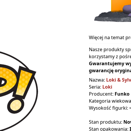
Więcej na temat p
Nasze produkty sp
korzystamy z pośre
Gwarantujemy wyłą
gwarancję orygina
Nazwa:
Loki & Sylv
Seria:
Loki
Producent:
Funko
Kategoria wiekow
Wysokość figurki:
Stan produktu:
No
Stan opakowania: