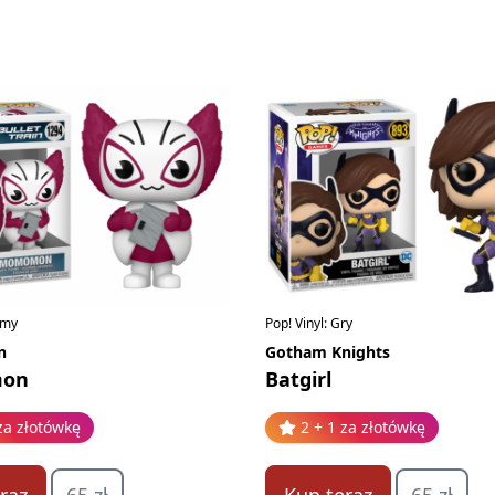
ilmy
Pop! Vinyl: Gry
n
Gotham Knights
on
Batgirl
za złotówkę
2 + 1 za złotówkę