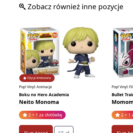
Zobacz również inne pozycje
Edycja limitowana
Pop! Vinyl: Animacje
Pop! Vinyl: F
Boku no Hero Academia
Bullet Trai
Neito Monoma
Momom
2 + 1 za złotówkę
2 + 1 