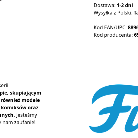
Dostawa:
1-2 dni
Wysyłka z Polski:
T
Kod EAN/UPC:
889
Kod producenta:
6
erii
pie, skupiającym
ą również modele
r, komiksów oraz
nnych.
Jesteśmy
e nam zaufanie!