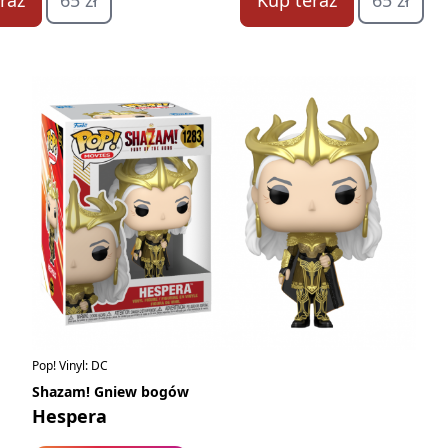
raz
65 zł
Kup teraz
65 zł
Pop! Vinyl: DC
Shazam! Gniew bogów
Hespera