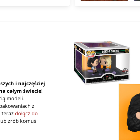
szych i najczęściej
na całym świecie
!
ią modeli.
opakowaniach z
ż teraz
dołącz do
 lub zrób komuś