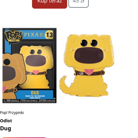
Kup teraz
45 zł
Pop! Przypinki
Odlot
Dug