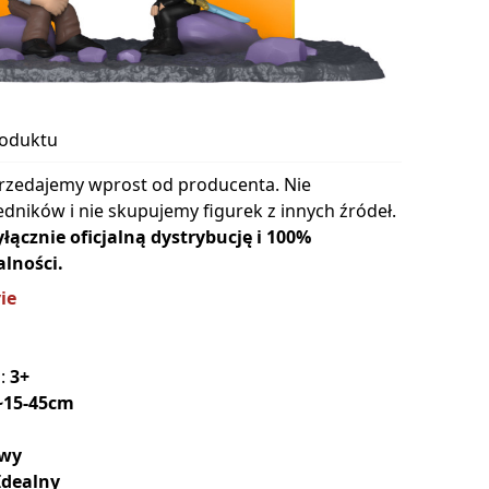
roduktu
rzedajemy wprost od producenta. Nie
dników i nie skupujemy figurek z innych źródeł.
cznie oficjalną dystrybucję i 100%
lności.
ie
a:
3+
~15-45cm
wy
Idealny