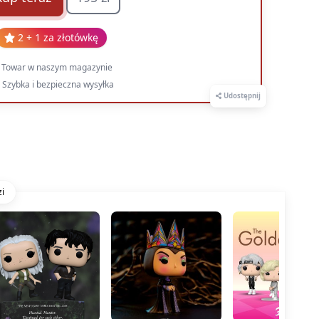
2 + 1 za złotówkę
Towar w naszym magazynie
Szybka i bezpieczna wysyłka
Udostępnij
i