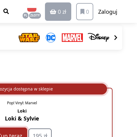
0 zł
0
Zaloguj
PL
ZŁOTY
ozycja dostępna w sklepie
Pop! Vinyl: Marvel
Loki
Loki & Sylvie
Kup teraz
195 zł