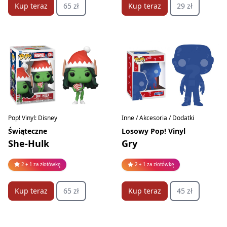
Kup teraz
65 zł
Kup teraz
29 zł
Pop! Vinyl: Disney
Inne / Akcesoria / Dodatki
Świąteczne
Losowy Pop! Vinyl
She-Hulk
Gry
2 + 1 za złotówkę
2 + 1 za złotówkę
Kup teraz
65 zł
Kup teraz
45 zł