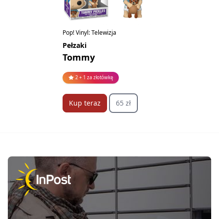
Pop! Vinyl: Telewizja
Pełzaki
Tommy
2 + 1 za złotówkę
Kup teraz
65 zł