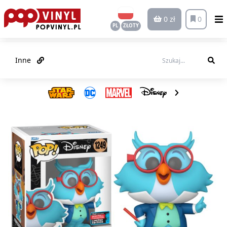
0 zł
0
PL
ZŁOTY
Inne