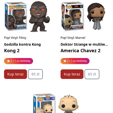
Pop! Vinyl: Filmy
Pop! Vinyl: Marvel
Godzilla kontra Kong
Doktor Strange w multiwersum obłędu
Kong 2
America Chavez 2
2 + 1 za złotówkę
2 + 1 za złotówkę
Kup teraz
65 zł
Kup teraz
65 zł