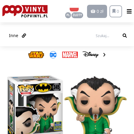
0 zł
0
PL
ZŁOTY
Inne