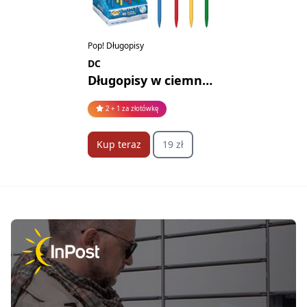
Pop! Długopisy
DC
Długopisy w ciemno 2
2 + 1 za złotówkę
Kup teraz
19 zł