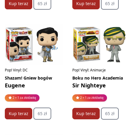
Kup teraz
65 zł
Kup teraz
65 zł
Pop! Vinyl: DC
Pop! Vinyl: Animacje
Shazam! Gniew bogów
Boku no Hero Academia
Eugene
Sir Nighteye
2 + 1 za złotówkę
2 + 1 za złotówkę
Kup teraz
65 zł
Kup teraz
65 zł