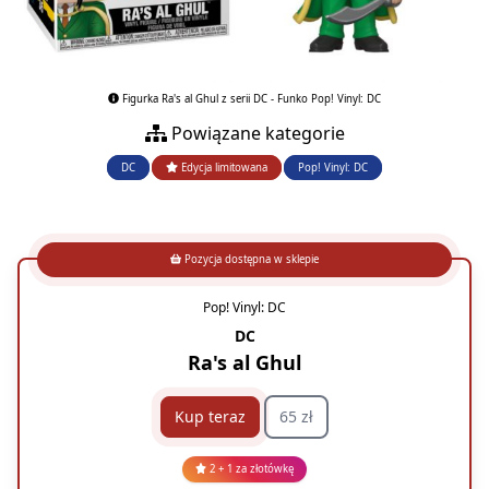
Figurka Ra's al Ghul z serii DC - Funko Pop! Vinyl: DC
Powiązane kategorie
DC
Edycja limitowana
Pop! Vinyl: DC
Pozycja dostępna w sklepie
Pop! Vinyl: DC
DC
Ra's al Ghul
Kup teraz
65 zł
2 + 1 za złotówkę