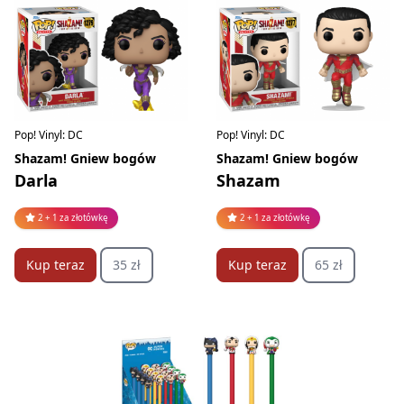
Pop! Vinyl: DC
Pop! Vinyl: DC
Shazam! Gniew bogów
Shazam! Gniew bogów
Darla
Shazam
2 + 1 za złotówkę
2 + 1 za złotówkę
Kup teraz
35 zł
Kup teraz
65 zł