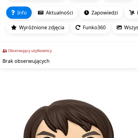
Info
Aktualności
Zapowiedzi
Wyróżnione zdjęcia
Funko360
Wszyst
Obserwujący użytkownicy
Brak obserwujących