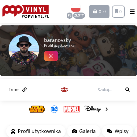
0 zł
0
PL
ZŁOTY
baranovsky
Profil użytkownika
Inne
Profil użytkownika
Galeria
Wpisy