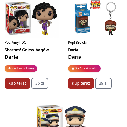
Pop! Vinyl: DC
Pop! Breloki
Shazam! Gniew bogów
Daria
Darla
Daria
2 + 1 za złotówkę
2 + 1 za złotówkę
Kup teraz
35 zł
Kup teraz
29 zł