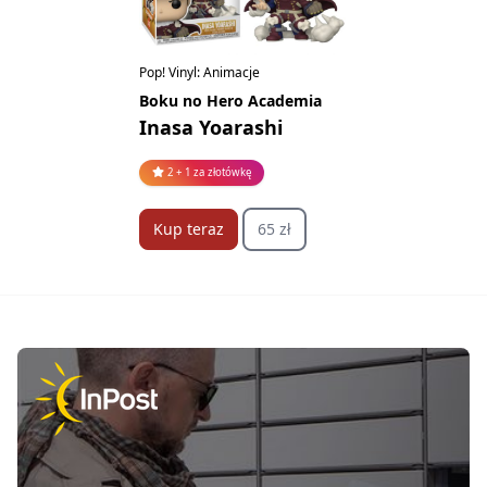
Pop! Vinyl: Animacje
Boku no Hero Academia
Inasa Yoarashi
2 + 1 za złotówkę
Kup teraz
65 zł