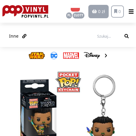
0 zł
0
PL
ZŁOTY
Inne