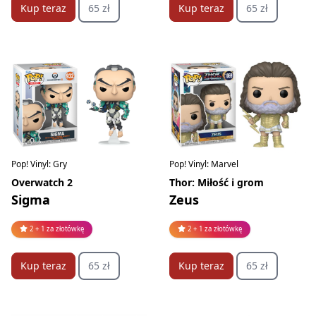
Kup teraz
65 zł
Kup teraz
65 zł
Pop! Vinyl: Gry
Pop! Vinyl: Marvel
Overwatch 2
Thor: Miłość i grom
Sigma
Zeus
2 + 1 za złotówkę
2 + 1 za złotówkę
Kup teraz
65 zł
Kup teraz
65 zł