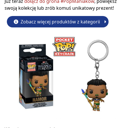
Już teraz
dołącz do grona #PopManiaków
, powiększ
swoją kolekcję lub zrób komuś unikatowy prezent!
Zobacz więcej produktów z kategorii