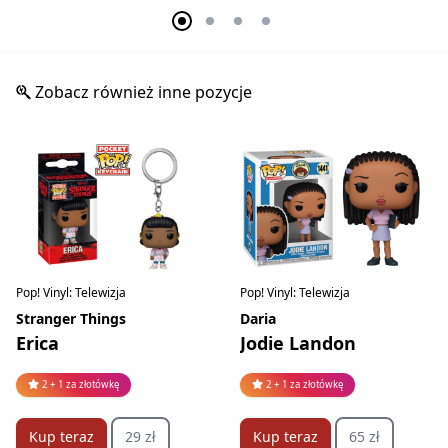
Zobacz również inne pozycje
Pop! Vinyl: Telewizja
Pop! Vinyl: Telewizja
Stranger Things
Daria
Erica
Jodie Landon
2 + 1 za złotówkę
2 + 1 za złotówkę
Kup teraz
29 zł
Kup teraz
65 zł