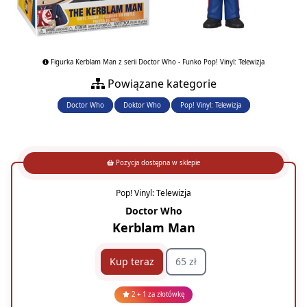
Figurka Kerblam Man z serii Doctor Who - Funko Pop! Vinyl: Telewizja
Powiązane kategorie
Doctor Who
Doktor Who
Pop! Vinyl: Telewizja
Pozycja dostępna w sklepie
Pop! Vinyl: Telewizja
Doctor Who
Kerblam Man
Kup teraz
65 zł
2 + 1 za złotówkę