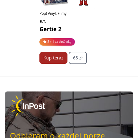
Pop! Vinyl: Filmy
E.T.
Gertie 2
2 + 1 za złotówkę
Kup teraz
65 zł
Odbieram o każdej porze