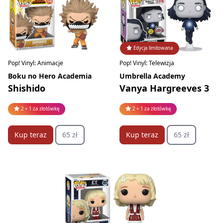
Edycja limitowana
Pop! Vinyl: Animacje
Pop! Vinyl: Telewizja
Boku no Hero Academia
Umbrella Academy
Shishido
Vanya Hargreeves 3
2 + 1 za złotówkę
2 + 1 za złotówkę
Kup teraz
65 zł
Kup teraz
65 zł