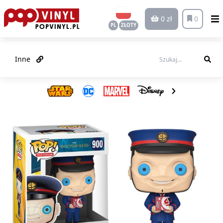
0 zł
0
PL
ZŁOTY
Inne