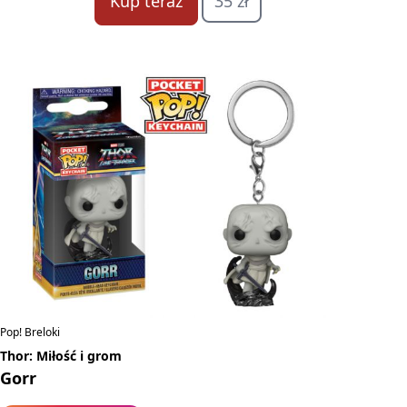
Kup teraz
35 zł
Pop! Breloki
Thor: Miłość i grom
Gorr