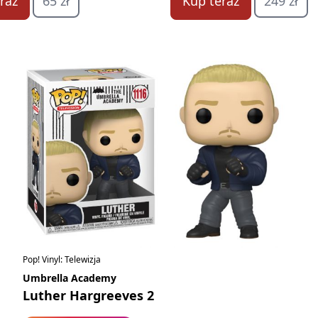
raz
65 zł
Kup teraz
249 zł
Pop! Vinyl: Telewizja
Umbrella Academy
Luther Hargreeves 2