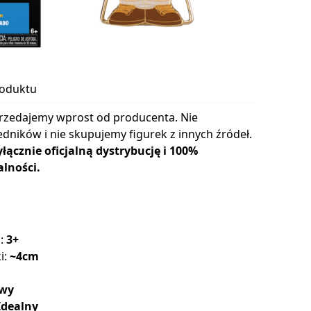
roduktu
rzedajemy wprost od producenta. Nie
dników i nie skupujemy figurek z innych źródeł.
cznie oficjalną dystrybucję i 100%
lności.
a:
3+
i:
~4cm
wy
Idealny