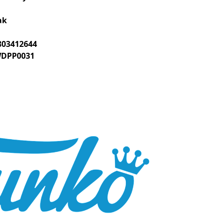
ak
803412644
DPP0031