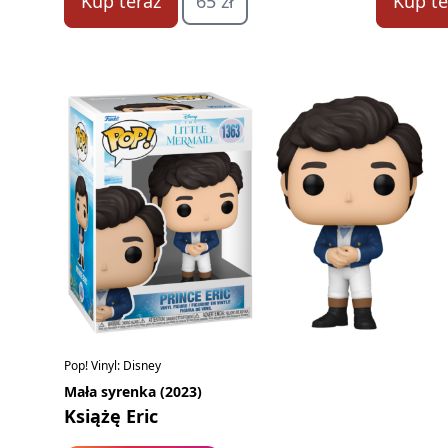
Kup teraz
65 zł
Kup te
Pop! Vinyl: Disney
Mała syrenka (2023)
Książę Eric