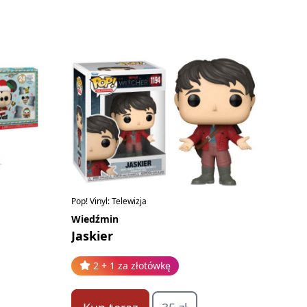
Pop! Vinyl: Telewizja
Wiedźmin
Jaskier
2 + 1 za złotówkę