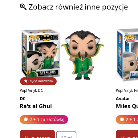
Zobacz również inne pozycje
Edycja limitowana
Pop! Vinyl: DC
Pop! Vinyl: F
DC
Avatar
Ra's al Ghul
Miles Q
2 + 1 za złotówkę
2 + 1 