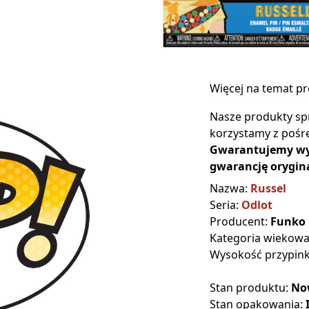
Więcej na temat p
Nasze produkty sp
korzystamy z pośre
Gwarantujemy wyłą
gwarancję orygina
Nazwa:
Russel
Seria:
Odlot
Producent:
Funko
Kategoria wiekow
Wysokość przypink
Stan produktu:
No
Stan opakowania: