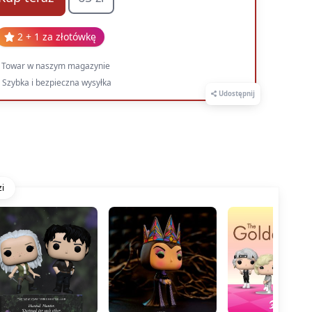
2 + 1 za złotówkę
Towar w naszym magazynie
Szybka i bezpieczna wysyłka
Udostępnij
i
Edycja limitowana