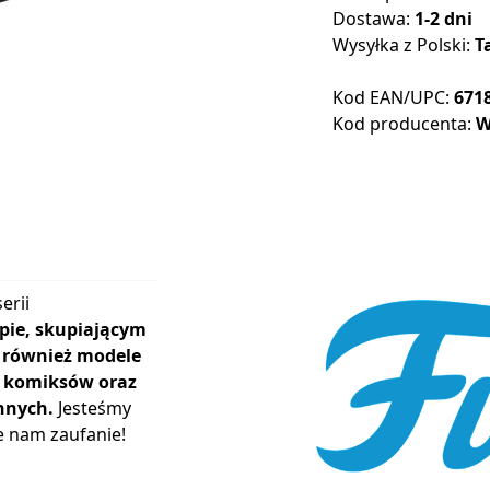
Dostawa:
1-2 dni
Wysyłka z Polski:
T
Kod EAN/UPC:
671
Kod producenta:
W
erii
pie, skupiającym
ą również modele
r, komiksów oraz
nnych.
Jesteśmy
e nam zaufanie!