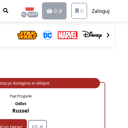
0 zł
0
Zaloguj
PL
ZŁOTY
ozycja dostępna w sklepie
Pop! Przypinki
Odlot
Russel
Kup teraz
65 zł