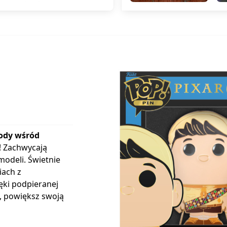
ody wśród
! Zachwycają
odeli. Świetnie
iach z
ięki podpieranej
, powiększ swoją