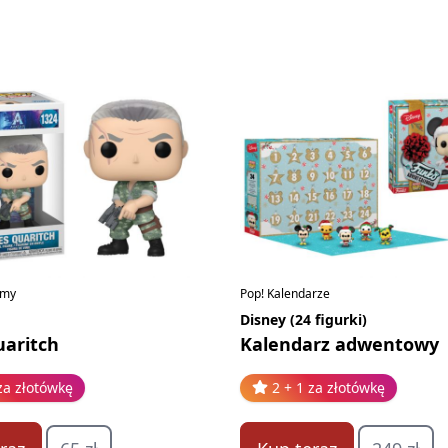
ilmy
Pop! Kalendarze
Disney (24 figurki)
uaritch
Kalendarz adwentowy
za złotówkę
2 + 1 za złotówkę