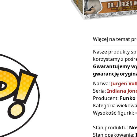
Więcej na temat p
Nasze produkty sp
korzystamy z pośre
Gwarantujemy wyłą
gwarancję orygina
Nazwa:
Jurgen Vol
Seria:
Indiana Jone
Producent:
Funko
Kategoria wiekow
Wysokość figurki:
Stan produktu:
No
Stan opakowania: