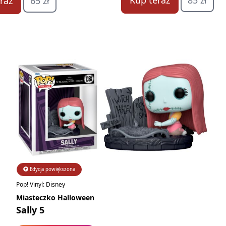
Kup teraz
85 zł
raz
65 zł
Edycja powiększona
Pop! Vinyl: Disney
Miasteczko Halloween
Sally 5