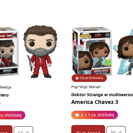
Edycja limitowana
Pop! Vinyl: Marvel
elewizja
Doktor Strange w multiwers
ieru
America Chavez 3
a
2 + 1 za złotówkę
za złotówkę