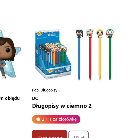
Pop! Długopisy
um obłędu
DC
Długopisy w ciemno 2
2 + 1 za złotówkę