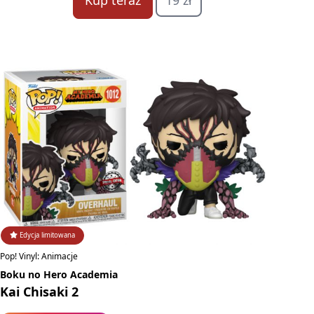
Kup teraz
19 zł
Edycja limitowana
Pop! Vinyl: Animacje
Boku no Hero Academia
Kai Chisaki 2