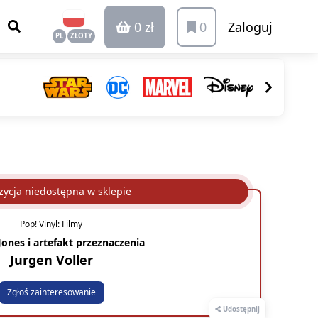
0 zł
0
Zaloguj
PL
ZŁOTY
ycja niedostępna w sklepie
Pop! Vinyl: Filmy
Jones i artefakt przeznaczenia
Jurgen Voller
Zgłoś zainteresowanie
Udostępnij