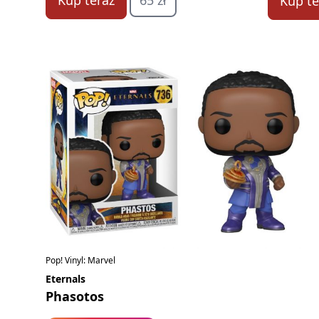
Kup teraz
65 zł
Kup te
Pop! Vinyl: Marvel
Eternals
Phasotos