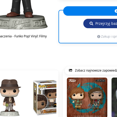
Przejrzyj ba
naczenia - Funko Pop! Vinyl: Filmy
Zakup i sp
Zobacz najnowsze zapowiedz