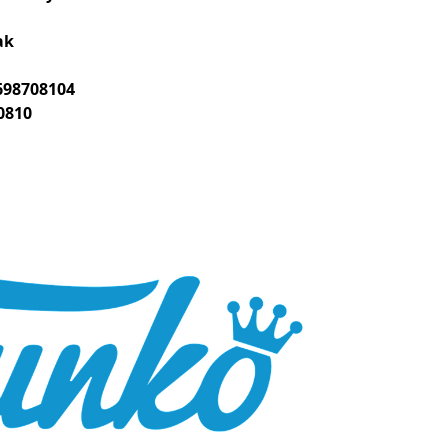
ak
698708104
0810