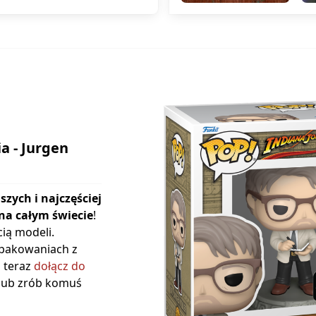
a - Jurgen
szych i najczęściej
na całym świecie
!
ią modeli.
opakowaniach z
ż teraz
dołącz do
 lub zrób komuś