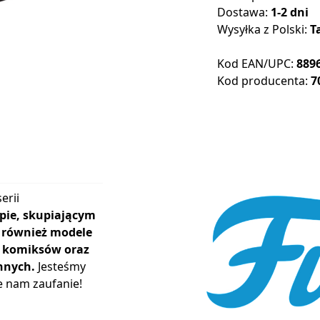
Dostawa:
1-2 dni
Wysyłka z Polski:
T
Kod EAN/UPC:
889
Kod producenta:
7
erii
pie, skupiającym
ą również modele
r, komiksów oraz
nnych.
Jesteśmy
e nam zaufanie!