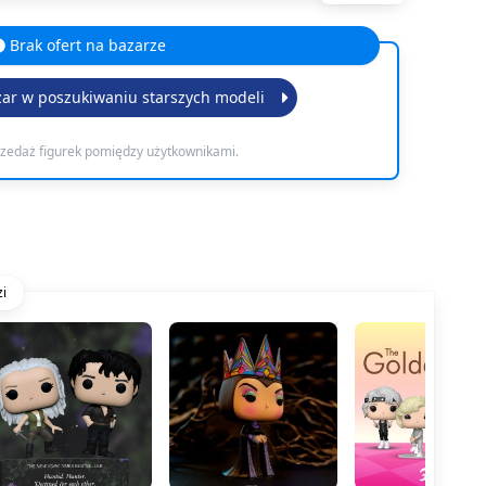
Brak ofert na bazarze
zar w poszukiwaniu starszych modeli
rzedaż figurek pomiędzy użytkownikami.
i