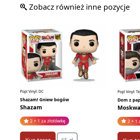
Zobacz również inne pozycje
Pop! Vinyl: DC
Pop! Vinyl: T
Shazam! Gniew bogów
Dom z pap
Shazam
Moskw
2 + 1 za złotówkę
2 + 1 