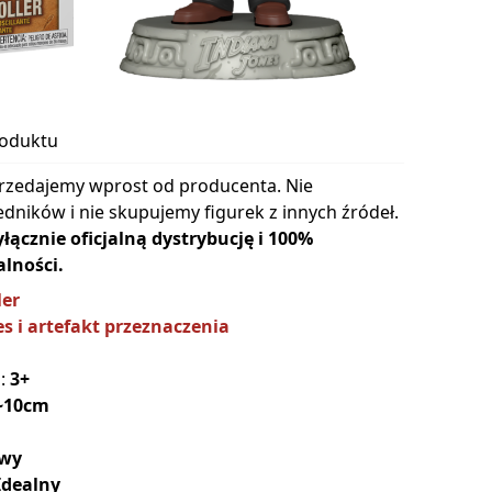
roduktu
rzedajemy wprost od producenta. Nie
dników i nie skupujemy figurek z innych źródeł.
cznie oficjalną dystrybucję i 100%
lności.
ler
s i artefakt przeznaczenia
a:
3+
~10cm
wy
Idealny