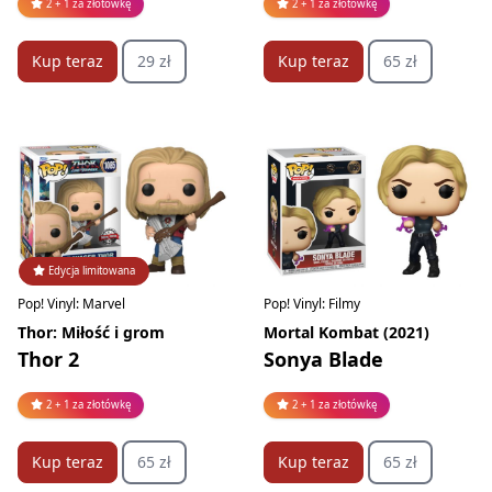
2 + 1 za złotówkę
2 + 1 za złotówkę
Kup teraz
29 zł
Kup teraz
65 zł
Edycja limitowana
Pop! Vinyl: Marvel
Pop! Vinyl: Filmy
Thor: Miłość i grom
Mortal Kombat (2021)
Thor 2
Sonya Blade
2 + 1 za złotówkę
2 + 1 za złotówkę
Kup teraz
65 zł
Kup teraz
65 zł