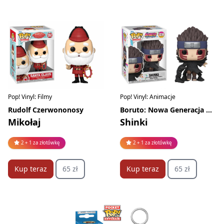
Pop! Vinyl: Filmy
Pop! Vinyl: Animacje
Rudolf Czerwononosy
Boruto: Nowa Generacja Naruto
Mikołaj
Shinki
2 + 1 za złotówkę
2 + 1 za złotówkę
Kup teraz
65 zł
Kup teraz
65 zł