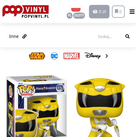
0 zł
0
PL
ZŁOTY
Inne