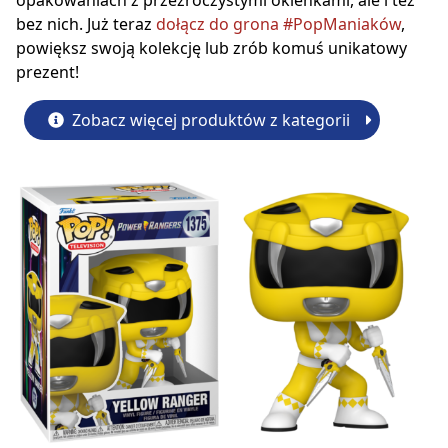
opakowaniach z przezroczystymi okienkami, ale i też
bez nich. Już teraz
dołącz do grona #PopManiaków
,
powiększ swoją kolekcję lub zrób komuś unikatowy
prezent!
Zobacz więcej produktów z kategorii