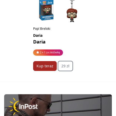
Pop! Breloki
Daria
Daria
2 + 1 za złotówkę
Kup teraz
29 zł