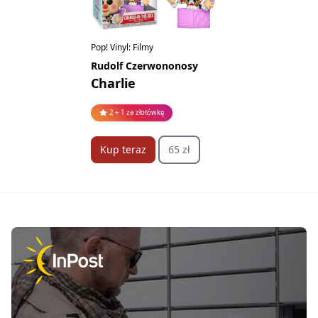
Pop! Vinyl: Filmy
Rudolf Czerwononosy
Charlie
2 + 1 za złotówkę
Kup teraz
65 zł