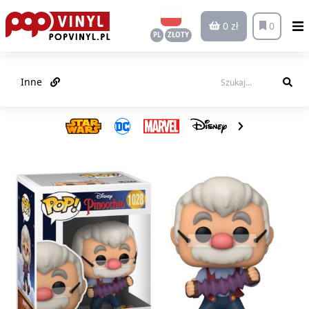
0 zł
0
PL
ZŁOTY
Inne