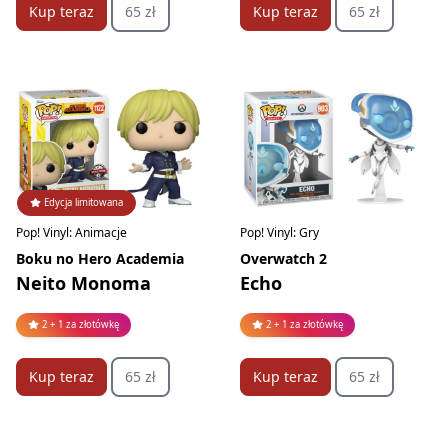
Kup teraz
65 zł
Kup teraz
65 zł
Edycja limitowana
Pop! Vinyl: Animacje
Pop! Vinyl: Gry
Boku no Hero Academia
Overwatch 2
Neito Monoma
Echo
2 + 1 za złotówkę
2 + 1 za złotówkę
Kup teraz
65 zł
Kup teraz
65 zł