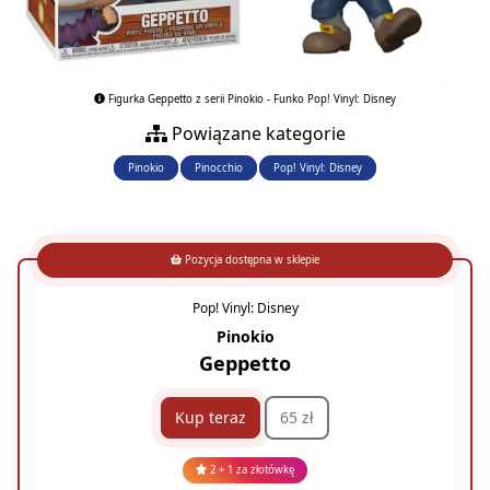
Figurka Geppetto z serii Pinokio - Funko Pop! Vinyl: Disney
Powiązane kategorie
Pinokio
Pinocchio
Pop! Vinyl: Disney
Pozycja dostępna w sklepie
Pop! Vinyl: Disney
Pinokio
Geppetto
Kup teraz
65 zł
2 + 1 za złotówkę