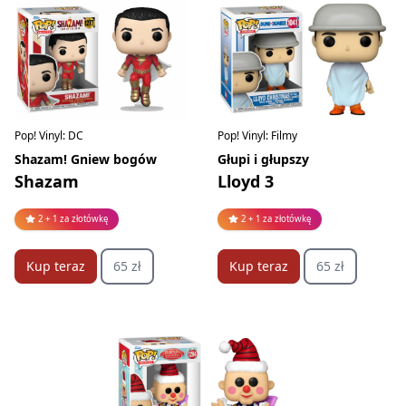
Pop! Vinyl: DC
Pop! Vinyl: Filmy
Shazam! Gniew bogów
Głupi i głupszy
Shazam
Lloyd 3
2 + 1 za złotówkę
2 + 1 za złotówkę
Kup teraz
65 zł
Kup teraz
65 zł