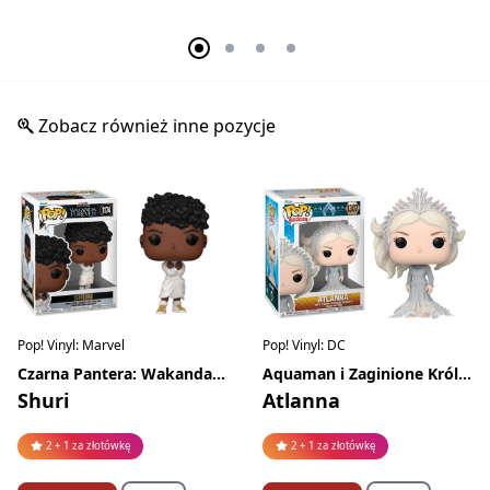
Zobacz również inne pozycje
Pop! Vinyl: Marvel
Pop! Vinyl: DC
Czarna Pantera: Wakanda w moim sercu
Aquaman i Zaginione Królestwo
Shuri
Atlanna
2 + 1 za złotówkę
2 + 1 za złotówkę