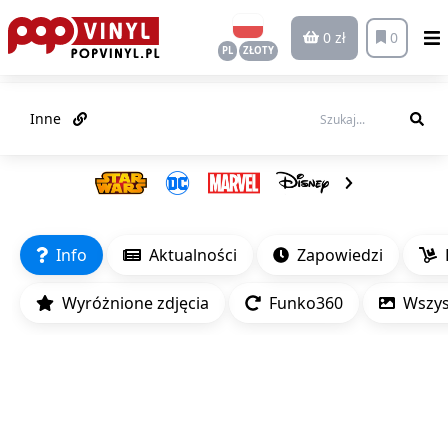
0 zł
0
PL
ZŁOTY
Inne
Info
Aktualności
Zapowiedzi
Wyróżnione zdjęcia
Funko360
Wszyst