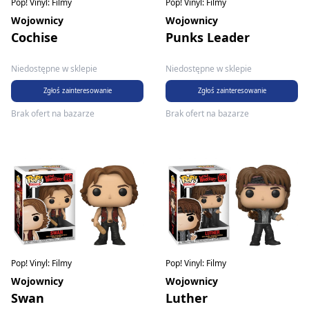
Pop! Vinyl: Filmy
Pop! Vinyl: Filmy
Wojownicy
Wojownicy
Cochise
Punks Leader
Niedostępne w sklepie
Niedostępne w sklepie
Zgłoś zainteresowanie
Zgłoś zainteresowanie
Brak ofert na bazarze
Brak ofert na bazarze
Pop! Vinyl: Filmy
Pop! Vinyl: Filmy
Wojownicy
Wojownicy
Swan
Luther