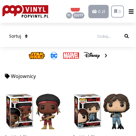
0 zł
0
PL
ZŁOTY
Sortuj
Wojownicy