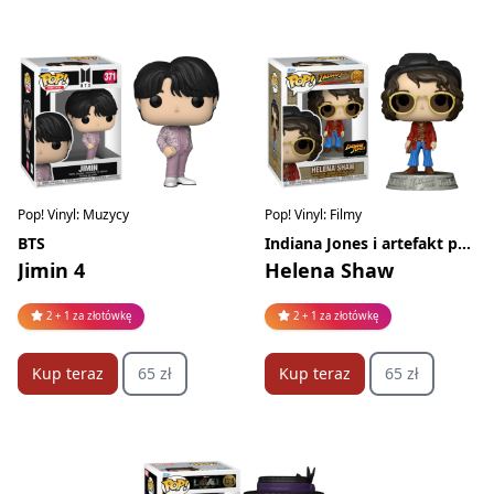
Pop! Vinyl: Muzycy
Pop! Vinyl: Filmy
BTS
Indiana Jones i artefakt przeznaczenia
Jimin 4
Helena Shaw
2 + 1 za złotówkę
2 + 1 za złotówkę
Kup teraz
65 zł
Kup teraz
65 zł