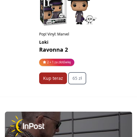
Pop! Vinyl: Marvel
Loki
Ravonna 2
2 + 1 za złotówkę
Kup teraz
65 zł