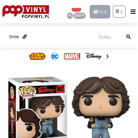
0 zł
0
PL
ZŁOTY
Inne