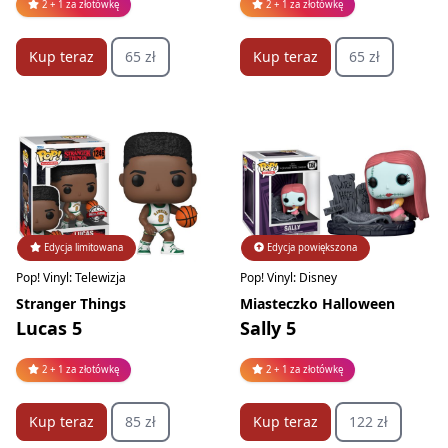
2 + 1 za złotówkę
2 + 1 za złotówkę
Kup teraz
65 zł
Kup teraz
65 zł
Edycja limitowana
Edycja powiększona
Pop! Vinyl: Telewizja
Pop! Vinyl: Disney
Stranger Things
Miasteczko Halloween
Lucas 5
Sally 5
2 + 1 za złotówkę
2 + 1 za złotówkę
Kup teraz
85 zł
Kup teraz
122 zł