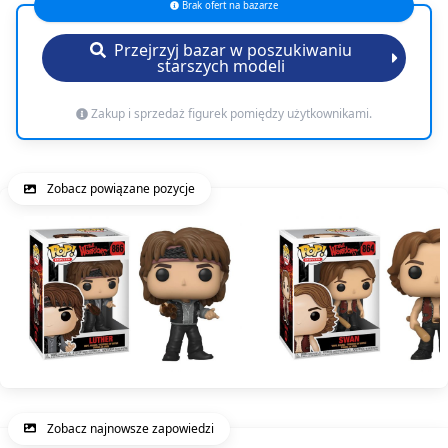
Brak ofert na bazarze
Przejrzyj bazar w poszukiwaniu
starszych modeli
Zakup i sprzedaż figurek pomiędzy użytkownikami.
Zobacz powiązane pozycje
Zobacz najnowsze zapowiedzi