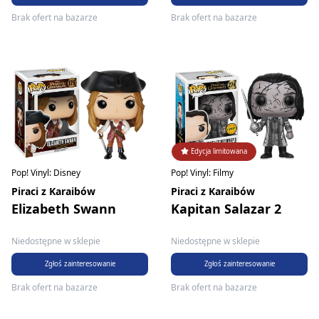
Brak ofert na bazarze
Brak ofert na bazarze
Edycja limitowana
Pop! Vinyl: Disney
Pop! Vinyl: Filmy
Piraci z Karaibów
Piraci z Karaibów
Elizabeth Swann
Kapitan Salazar 2
Niedostępne w sklepie
Niedostępne w sklepie
Zgłoś zainteresowanie
Zgłoś zainteresowanie
Brak ofert na bazarze
Brak ofert na bazarze