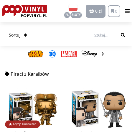
0 zł
0
PL
ZŁOTY
Sortuj
Piraci z Karaibów
Edycja limitowana