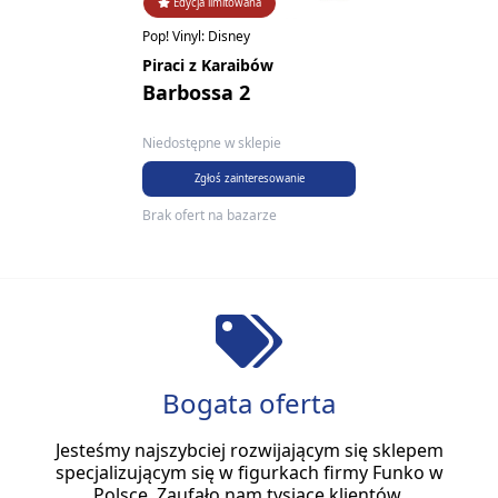
Edycja limitowana
Pop! Vinyl: Disney
Piraci z Karaibów
Barbossa 2
Niedostępne w sklepie
Zgłoś zainteresowanie
Brak ofert na bazarze
Bogata oferta
Jesteśmy najszybciej rozwijającym się sklepem
specjalizującym się w figurkach firmy Funko w
Polsce. Zaufało nam tysiące klientów.