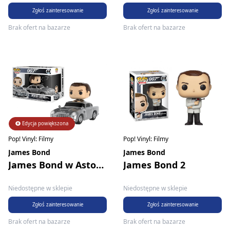
Zgłoś zainteresowanie
Zgłoś zainteresowanie
Brak ofert na bazarze
Brak ofert na bazarze
Edycja powiększona
Pop! Vinyl: Filmy
Pop! Vinyl: Filmy
James Bond
James Bond
James Bond w Aston Martin
James Bond 2
Niedostępne w sklepie
Niedostępne w sklepie
Zgłoś zainteresowanie
Zgłoś zainteresowanie
Brak ofert na bazarze
Brak ofert na bazarze