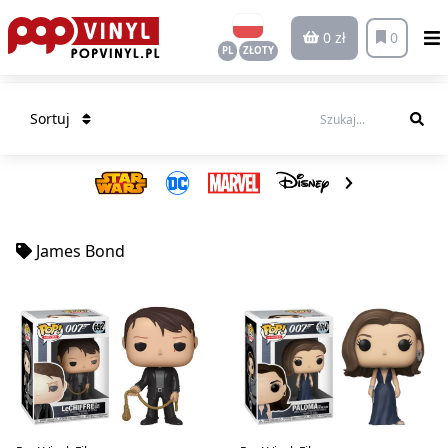
0 zł
0
PL
ZŁOTY
Sortuj
James Bond