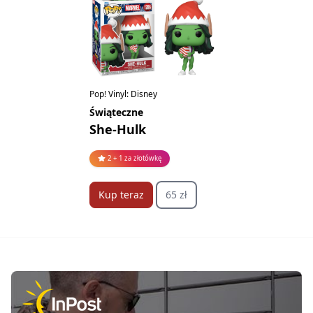
Pop! Vinyl: Disney
Świąteczne
She-Hulk
2 + 1 za złotówkę
Kup teraz
65 zł