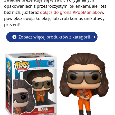
Świetnie prezentują się w swoich oryginalnych
opakowaniach z przezroczystymi okienkami, ale i też
bez nich. Już teraz
dołącz do grona #PopManiaków
,
powiększ swoją kolekcję lub zrób komuś unikatowy
prezent!
Zobacz więcej produktów z kategorii