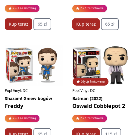
2 + 1 za złotówkę
2 + 1 za złotówkę
Kup teraz
65 zł
Kup teraz
65 zł
Edycja limitowana
Pop! Vinyl: DC
Pop! Vinyl: DC
Shazam! Gniew bogów
Batman (2022)
Freddy
Oswald Cobblepot 2
2 + 1 za złotówkę
2 + 1 za złotówkę
Kup teraz
65 zł
Kup teraz
115 zł