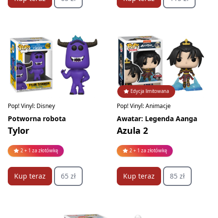
Edycja limitowana
Pop! Vinyl: Disney
Pop! Vinyl: Animacje
Potworna robota
Awatar: Legenda Aanga
Tylor
Azula 2
2 + 1 za złotówkę
2 + 1 za złotówkę
Kup teraz
65 zł
Kup teraz
85 zł