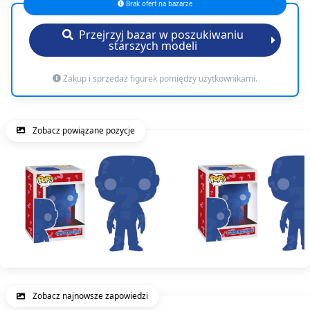
Brak ofert na bazarze
Przejrzyj bazar w poszukiwaniu
starszych modeli
Zakup i sprzedaż figurek pomiędzy użytkownikami.
Zobacz powiązane pozycje
Zobacz najnowsze zapowiedzi