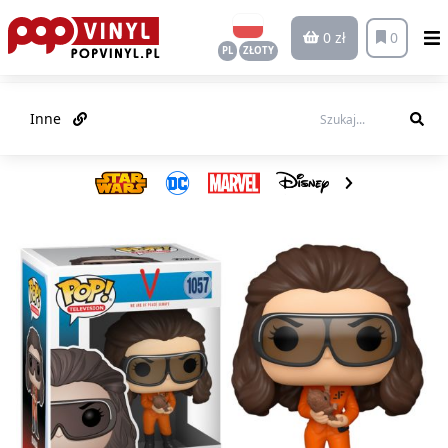
0 zł
0
PL
ZŁOTY
Inne