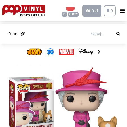
0 zł
0
PL
ZŁOTY
Inne