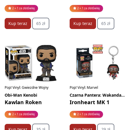
2 + 1 za złotówkę
2 + 1 za złotówkę
Kup teraz
65 zł
Kup teraz
65 zł
Pop! Vinyl: Gwiezdne Wojny
Pop! Vinyl: Marvel
Obi-Wan Kenobi
Czarna Pantera: Wakanda w moim sercu
Kawlan Roken
Ironheart MK 1
2 + 1 za złotówkę
2 + 1 za złotówkę
Kup teraz
35 zł
Kup teraz
29 zł