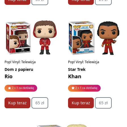
Pop! Vinyl: Telewizja
Pop! Vinyl: Telewizja
Star Trek
Dom z papieru
Khan
Rio
2 + 1 za złotówkę
2 + 1 za złotówkę
Kup teraz
65 zł
Kup teraz
65 zł