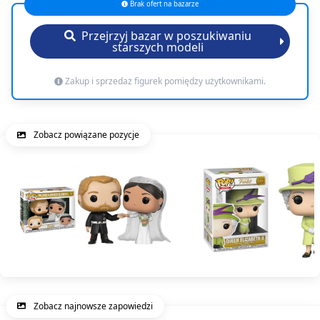
Brak ofert na bazarze
Przejrzyj bazar w poszukiwaniu
starszych modeli
Zakup i sprzedaż figurek pomiędzy użytkownikami.
Zobacz powiązane pozycje
Zobacz najnowsze zapowiedzi