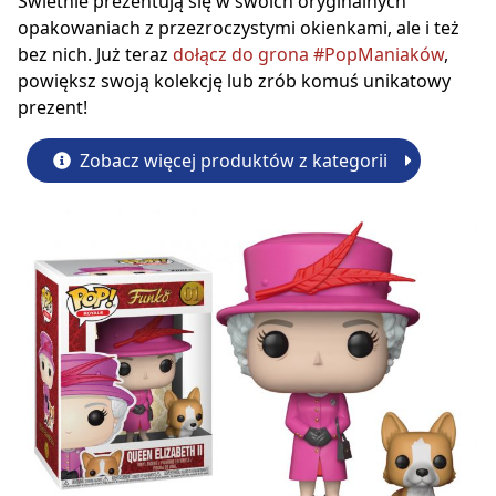
Świetnie prezentują się w swoich oryginalnych
opakowaniach z przezroczystymi okienkami, ale i też
bez nich. Już teraz
dołącz do grona #PopManiaków
,
powiększ swoją kolekcję lub zrób komuś unikatowy
prezent!
Zobacz więcej produktów z kategorii