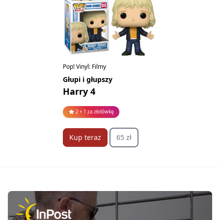
Pop! Vinyl: Filmy
Głupi i głupszy
Harry 4
2 + 1 za złotówkę
Kup teraz
65 zł