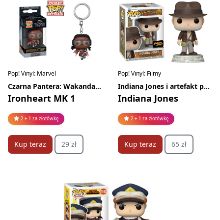
Pop! Vinyl: Marvel
Pop! Vinyl: Filmy
Czarna Pantera: Wakanda w moim sercu
Indiana Jones i artefakt przeznaczenia
Ironheart MK 1
Indiana Jones
2 + 1 za złotówkę
2 + 1 za złotówkę
Kup teraz
29 zł
Kup teraz
65 zł