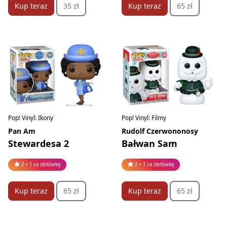
Kup teraz
35 zł
Kup teraz
65 zł
Pop! Vinyl: Ikony
Pop! Vinyl: Filmy
Pan Am
Rudolf Czerwononosy
Stewardesa 2
Bałwan Sam
2 + 1 za złotówkę
2 + 1 za złotówkę
Kup teraz
65 zł
Kup teraz
65 zł