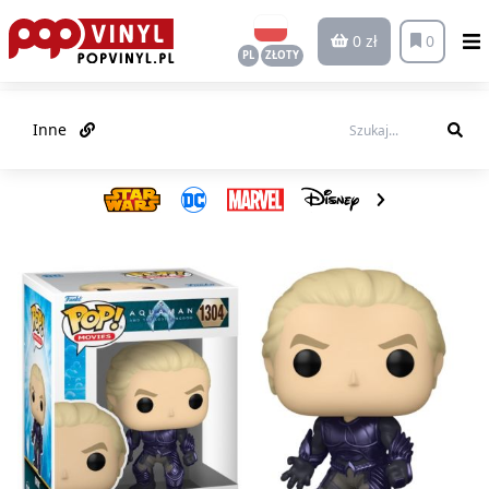
0 zł
0
PL
ZŁOTY
Inne