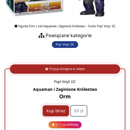
Figurka Orm z serii Aquaman i Zaginione Królestwo - Funko Pop! Vinyl: DC
Powiązane kategorie
Pop! Vinyl: DC
Pozycja dostępna w sklepie
Pop! Vinyl: DC
Aquaman i Zaginione Królestwo
Orm
Kup teraz
65 zł
2 + 1 za złotówkę