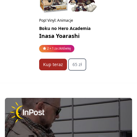
Pop! Vinyl: Animacje
Boku no Hero Academia
Inasa Yoarashi
2 + 1 za złotówkę
Kup teraz
65 zł