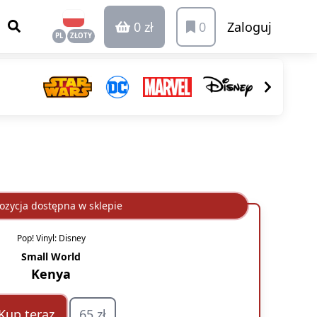
0 zł
0
Zaloguj
PL
ZŁOTY
ozycja dostępna w sklepie
Pop! Vinyl: Disney
Small World
Kenya
Kup teraz
65 zł