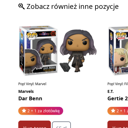
Zobacz również inne pozycje
Pop! Vinyl: Marvel
Pop! Vinyl: F
Marvels
E.T.
Dar Benn
Gertie 2
2 + 1 za złotówkę
2 + 1 