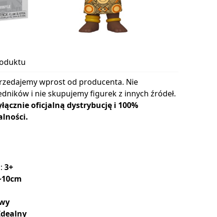
roduktu
rzedajemy wprost od producenta. Nie
dników i nie skupujemy figurek z innych źródeł.
cznie oficjalną dystrybucję i 100%
lności.
a:
3+
~10cm
wy
Idealny