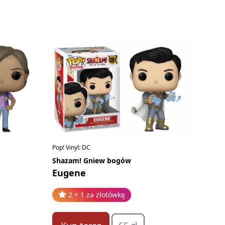
Pop! Vinyl: DC
Shazam! Gniew bogów
Eugene
2 + 1 za złotówkę