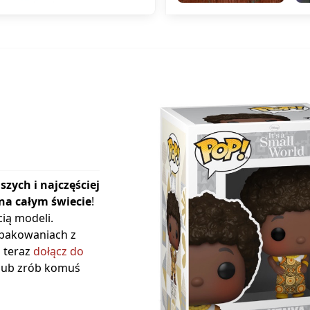
szych i najczęściej
na całym świecie
!
ią modeli.
opakowaniach z
ż teraz
dołącz do
 lub zrób komuś