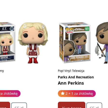
ilmy
Pop! Vinyl: Telewizja
Parks And Recreation
Ann Perkins
za złotówkę
2 + 1 za złotówkę