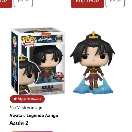
raz
65 zł
Kup teraz
65 zł
Edycja limitowana
Pop! Vinyl: Animacje
Awatar: Legenda Aanga
Azula 2