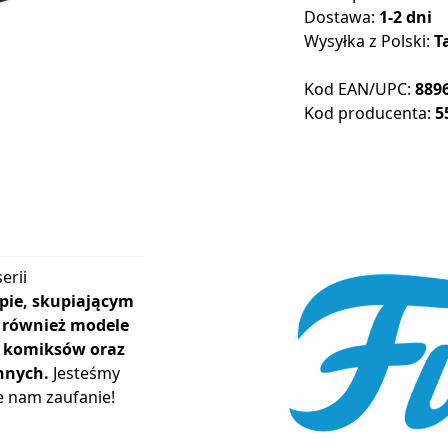
Dostawa:
1-2 dni
Wysyłka z Polski:
T
Kod EAN/UPC:
889
Kod producenta:
5
erii
pie, skupiającym
ą również modele
r, komiksów oraz
nnych.
Jesteśmy
e nam zaufanie!