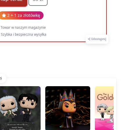
2 + 1 za złotówkę
Towar w naszym magazynie
Szybka i bezpieczna wysyłka
Udostępnij
i
Edycja powiększona