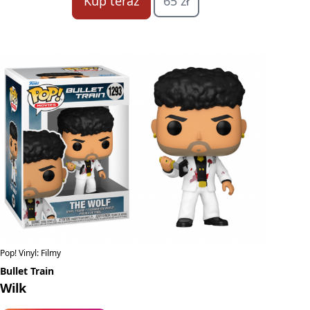
Kup teraz
65 zł
Pop! Vinyl: Filmy
Bullet Train
Wilk