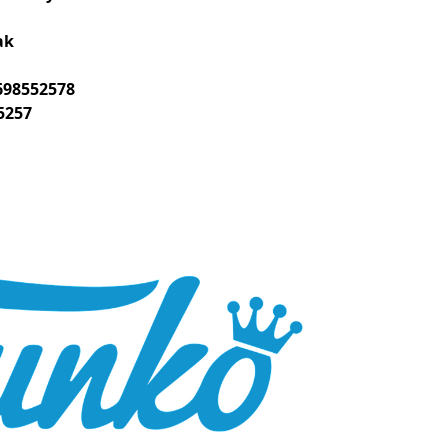
ak
698552578
5257