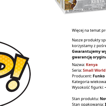
Więcej na temat p
Nasze produkty sp
korzystamy z pośre
Gwarantujemy wyłą
gwarancję orygina
Nazwa:
Kenya
Seria:
Small World
Producent:
Funko
Kategoria wiekow
Wysokość figurki:
Stan produktu:
No
Stan opakowania: