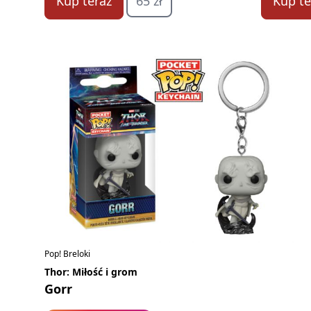
Kup teraz
65 zł
Kup te
Pop! Breloki
Thor: Miłość i grom
Gorr