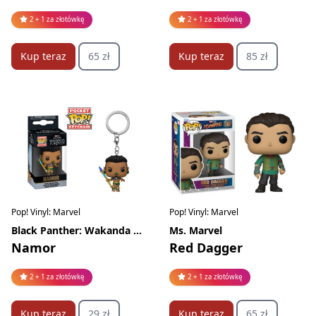
2 + 1 za złotówkę
2 + 1 za złotówkę
Kup teraz
65 zł
Kup teraz
85 zł
Pop! Vinyl: Marvel
Pop! Vinyl: Marvel
Black Panther: Wakanda Forever
Ms. Marvel
Namor
Red Dagger
2 + 1 za złotówkę
2 + 1 za złotówkę
Kup teraz
29 zł
Kup teraz
65 zł