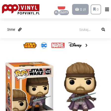
0 zł
0
PL
ZŁOTY
Inne