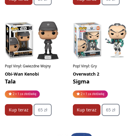
Pop! Vinyl: Gwiezdne Wojny
Pop! Vinyl: Gry
Obi-Wan Kenobi
Overwatch 2
Tala
Sigma
2 + 1 za złotówkę
2 + 1 za złotówkę
Kup teraz
65 zł
Kup teraz
65 zł