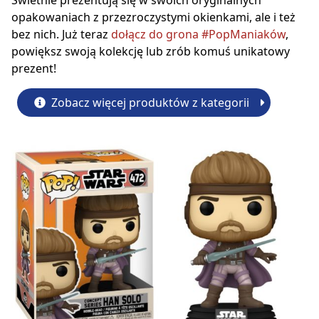
Świetnie prezentują się w swoich oryginalnych
opakowaniach z przezroczystymi okienkami, ale i też
bez nich. Już teraz
dołącz do grona #PopManiaków
,
powiększ swoją kolekcję lub zrób komuś unikatowy
prezent!
Zobacz więcej produktów z kategorii