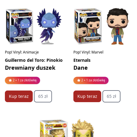
Pop! Vinyl: Animacje
Pop! Vinyl: Marvel
Guillermo del Toro: Pinokio
Eternals
Drewniany duszek
Dane
2 + 1 za złotówkę
2 + 1 za złotówkę
Kup teraz
65 zł
Kup teraz
65 zł