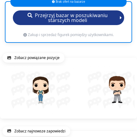
Brak ofert na bazarze
Przejrzyj bazar w poszukiwaniu
starszych modeli
Zakup i sprzedaż figurek pomiędzy użytkownikami.
Zobacz powiązane pozycje
Zobacz najnowsze zapowiedzi