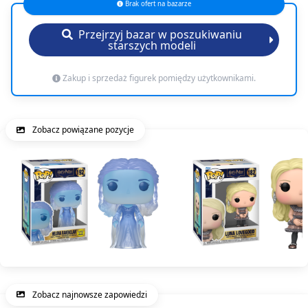
Brak ofert na bazarze
Przejrzyj bazar w poszukiwaniu
starszych modeli
Zakup i sprzedaż figurek pomiędzy użytkownikami.
Zobacz powiązane pozycje
Zobacz najnowsze zapowiedzi