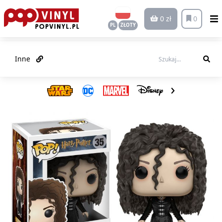
0 zł
0
PL
ZŁOTY
Inne