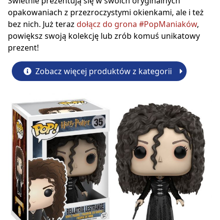
Świetnie prezentują się w swoich oryginalnych
opakowaniach z przezroczystymi okienkami, ale i też
bez nich. Już teraz
dołącz do grona #PopManiaków
,
powiększ swoją kolekcję lub zrób komuś unikatowy
prezent!
Zobacz więcej produktów z kategorii