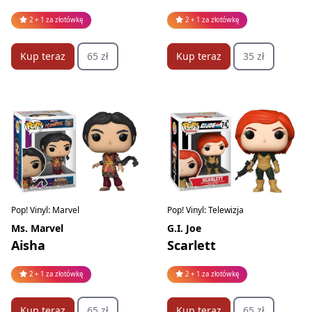
2 + 1 za złotówkę
2 + 1 za złotówkę
Kup teraz
65 zł
Kup teraz
35 zł
Pop! Vinyl: Marvel
Pop! Vinyl: Telewizja
Ms. Marvel
G.I. Joe
Aisha
Scarlett
2 + 1 za złotówkę
2 + 1 za złotówkę
Kup teraz
65 zł
Kup teraz
65 zł