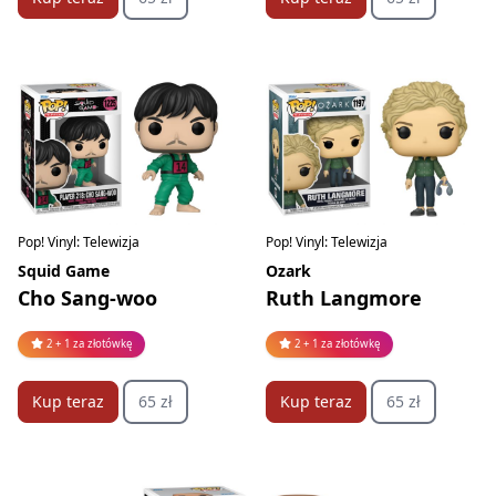
Pop! Vinyl: Telewizja
Pop! Vinyl: Telewizja
Squid Game
Ozark
Cho Sang-woo
Ruth Langmore
2 + 1 za złotówkę
2 + 1 za złotówkę
Kup teraz
65 zł
Kup teraz
65 zł