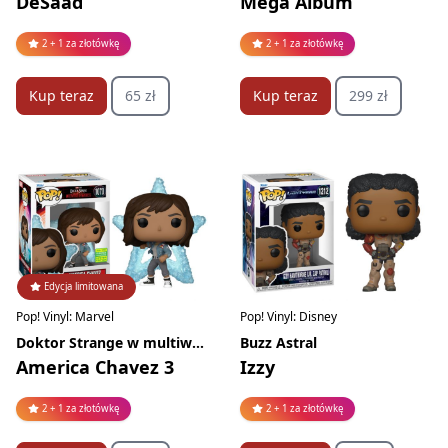
DeSaad
Mega Album
2 + 1 za złotówkę
2 + 1 za złotówkę
Kup teraz
65 zł
Kup teraz
299 zł
Edycja limitowana
Pop! Vinyl: Marvel
Pop! Vinyl: Disney
Doktor Strange w multiwersum obłędu
Buzz Astral
America Chavez 3
Izzy
2 + 1 za złotówkę
2 + 1 za złotówkę