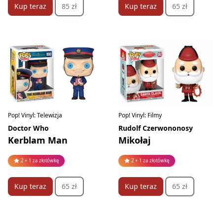
Kup teraz
85 zł
Kup teraz
65 zł
Pop! Vinyl: Filmy
Pop! Vinyl: Telewizja
Rudolf Czerwononosy
Doctor Who
Mikołaj
Kerblam Man
2 + 1 za złotówkę
2 + 1 za złotówkę
Kup teraz
65 zł
Kup teraz
65 zł