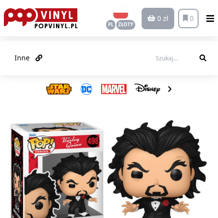
0 zł
0
PL
ZŁOTY
Inne