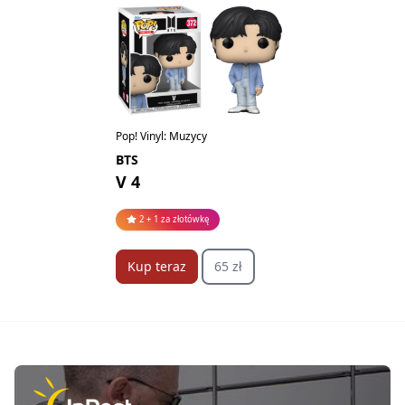
Pop! Vinyl: Muzycy
BTS
V 4
2 + 1 za złotówkę
Kup teraz
65 zł