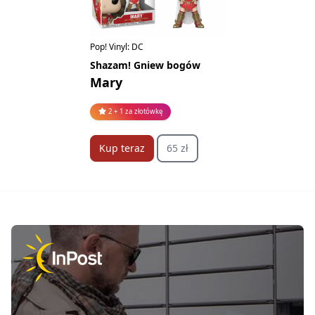
Pop! Vinyl: DC
Shazam! Gniew bogów
Mary
2 + 1 za złotówkę
Kup teraz
65 zł