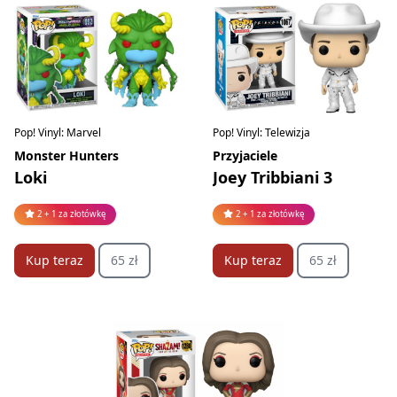
Pop! Vinyl: Marvel
Pop! Vinyl: Telewizja
Monster Hunters
Przyjaciele
Loki
Joey Tribbiani 3
2 + 1 za złotówkę
2 + 1 za złotówkę
Kup teraz
65 zł
Kup teraz
65 zł