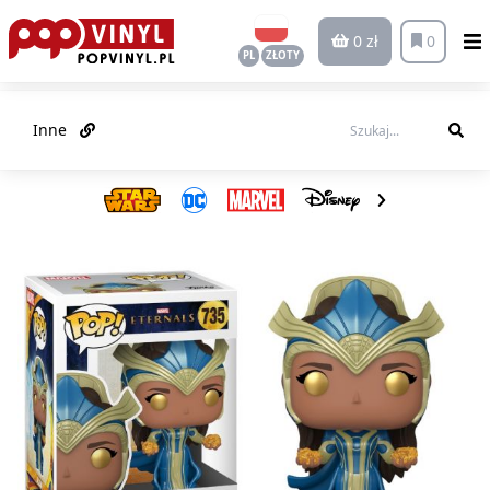
0 zł
0
PL
ZŁOTY
Inne