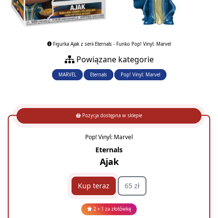
Figurka Ajak z serii Eternals - Funko Pop! Vinyl: Marvel
Powiązane kategorie
MARVEL
Eternals
Pop! Vinyl: Marvel
Pozycja dostępna w sklepie
Pop! Vinyl: Marvel
Eternals
Ajak
Kup teraz
65 zł
2 + 1 za złotówkę