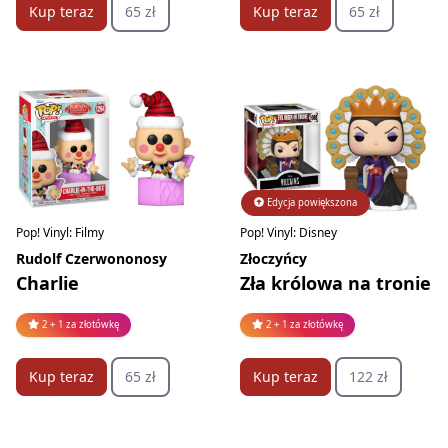
Kup teraz
65 zł
Kup teraz
65 zł
Edycja powiększona
Pop! Vinyl: Filmy
Pop! Vinyl: Disney
Rudolf Czerwononosy
Złoczyńcy
Charlie
Zła królowa na tronie
2 + 1 za złotówkę
2 + 1 za złotówkę
Kup teraz
65 zł
Kup teraz
122 zł