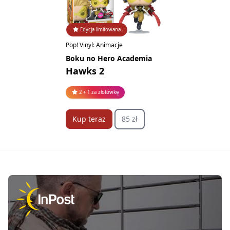
Edycja limitowana
Pop! Vinyl: Animacje
Boku no Hero Academia
Hawks 2
2 + 1 za złotówkę
Kup teraz
85 zł