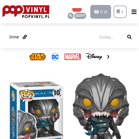
0 zł
0
PL
ZŁOTY
Inne