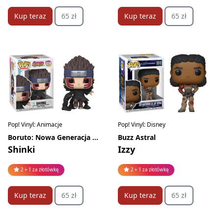
Kup teraz
65 zł
Kup teraz
65 zł
Pop! Vinyl: Animacje
Pop! Vinyl: Disney
Boruto: Nowa Generacja Naruto
Buzz Astral
Shinki
Izzy
2 + 1 za złotówkę
2 + 1 za złotówkę
Kup teraz
65 zł
Kup teraz
65 zł