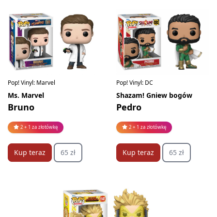
Pop! Vinyl: Marvel
Pop! Vinyl: DC
Ms. Marvel
Shazam! Gniew bogów
Bruno
Pedro
2 + 1 za złotówkę
2 + 1 za złotówkę
Kup teraz
65 zł
Kup teraz
65 zł