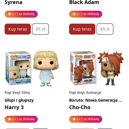
Syrena
Black Adam
2 + 1 za złotówkę
2 + 1 za złotówkę
Kup teraz
65 zł
Kup teraz
65 zł
Pop! Vinyl: Filmy
Pop! Vinyl: Animacje
Głupi i głupszy
Boruto: Nowa Generacja Naruto
Harry 3
Cho-Cho
2 + 1 za złotówkę
2 + 1 za złotówkę