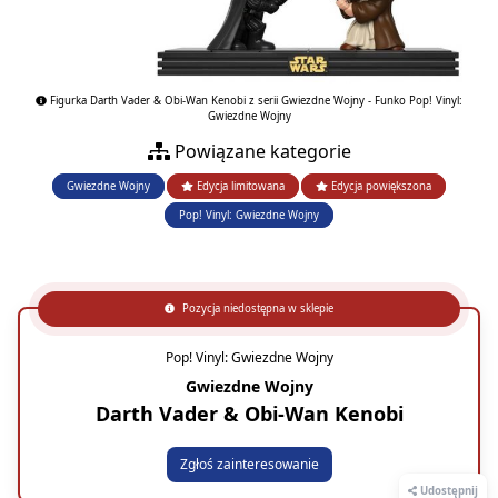
Figurka Darth Vader & Obi-Wan Kenobi z serii Gwiezdne Wojny - Funko Pop! Vinyl:
Gwiezdne Wojny
Powiązane kategorie
Gwiezdne Wojny
Edycja limitowana
Edycja powiększona
Pop! Vinyl: Gwiezdne Wojny
Pozycja niedostępna w sklepie
Pop! Vinyl: Gwiezdne Wojny
Gwiezdne Wojny
Darth Vader & Obi-Wan Kenobi
Zgłoś zainteresowanie
Udostępnij