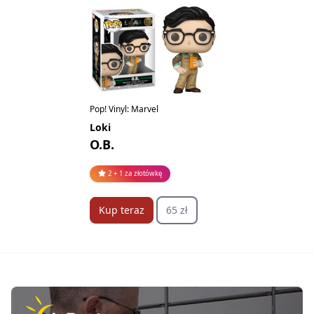
Pop! Vinyl: Marvel
Loki
O.B.
2 + 1 za złotówkę
Kup teraz
65 zł