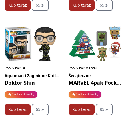
Kup teraz
65 zł
Kup teraz
65 zł
Pop! Vinyl: DC
Pop! Vinyl: Marvel
Aquaman i Zaginione Królestwo
Świąteczne
Doktor Shin
MARVEL 4pak Pocket Pop!
2 + 1 za złotówkę
2 + 1 za złotówkę
Kup teraz
65 zł
Kup teraz
85 zł