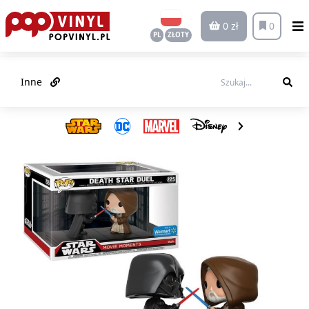
0 zł
0
PL
ZŁOTY
Inne