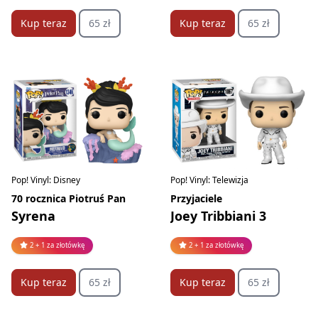
Kup teraz
65 zł
Kup teraz
65 zł
Pop! Vinyl: Disney
Pop! Vinyl: Telewizja
70 rocznica Piotruś Pan
Przyjaciele
Syrena
Joey Tribbiani 3
2 + 1 za złotówkę
2 + 1 za złotówkę
Kup teraz
65 zł
Kup teraz
65 zł