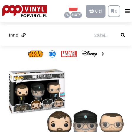
0 zł
0
PL
ZŁOTY
Inne