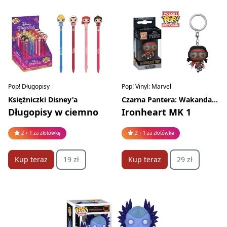
Pop! Długopisy
Pop! Vinyl: Marvel
Księżniczki Disney'a
Czarna Pantera: Wakanda w moim sercu
Długopisy w ciemno
Ironheart MK 1
2 + 1 za złotówkę
2 + 1 za złotówkę
Kup teraz
19 zł
Kup teraz
29 zł