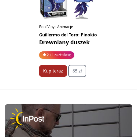
Pop! Vinyl: Animacje
Guillermo del Toro: Pinokio
Drewniany duszek
2 + 1 za złotówkę
Kup teraz
65 zł