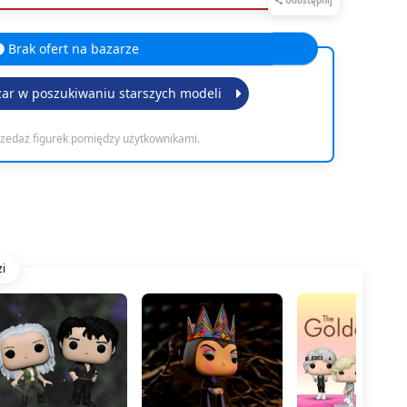
Udostępnij
Brak ofert na bazarze
zar w poszukiwaniu starszych modeli
rzedaż figurek pomiędzy użytkownikami.
i