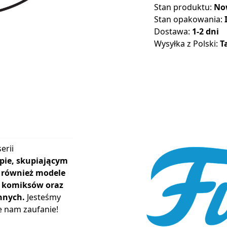
Stan produktu:
No
Stan opakowania:
Dostawa:
1-2 dni
Wysyłka z Polski:
T
erii
pie, skupiającym
ą również modele
r, komiksów oraz
nnych.
Jesteśmy
e nam zaufanie!