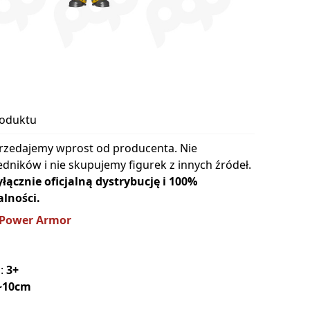
roduktu
rzedajemy wprost od producenta. Nie
dników i nie skupujemy figurek z innych źródeł.
cznie oficjalną dystrybucję i 100%
lności.
 Power Armor
a:
3+
~10cm