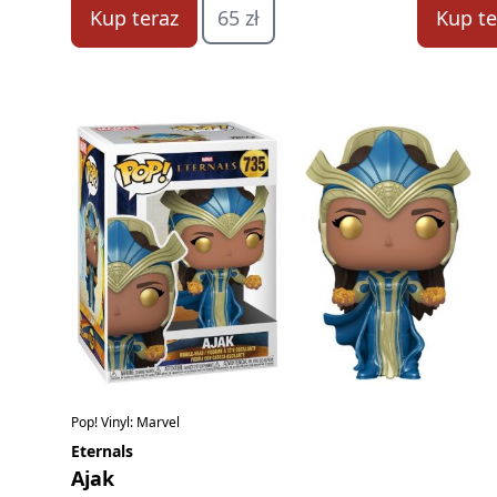
Kup teraz
65 zł
Kup te
Pop! Vinyl: Marvel
Eternals
Ajak