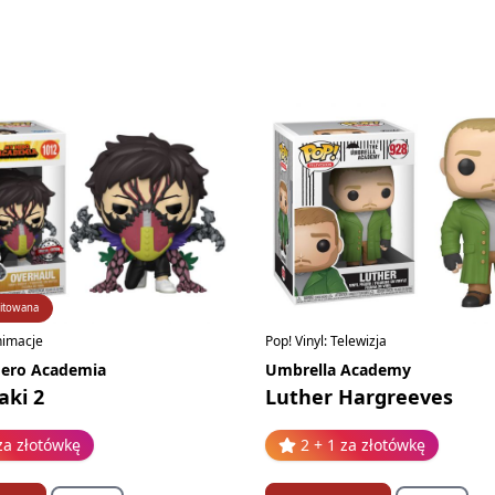
mitowana
Animacje
Pop! Vinyl: Telewizja
ero Academia
Umbrella Academy
aki 2
Luther Hargreeves
za złotówkę
2 + 1 za złotówkę