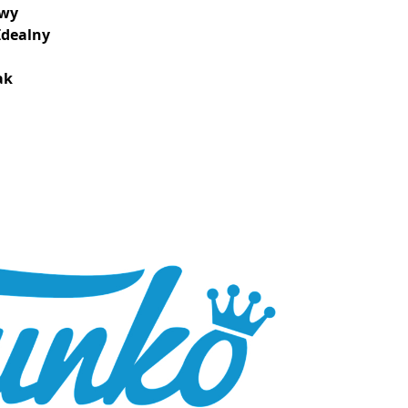
wy
Idealny
ak