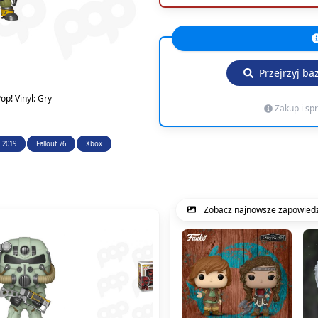
Przejrzyj ba
op! Vinyl: Gry
Zakup i sp
 2019
Fallout 76
Xbox
Zobacz najnowsze zapowiedz