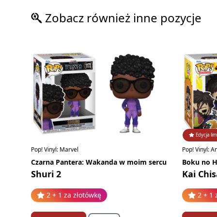
Zobacz również inne pozycje
Edycja li
Pop! Vinyl: Marvel
Pop! Vinyl: 
Czarna Pantera: Wakanda w moim sercu
Boku no H
Shuri 2
Kai Chis
2 + 1 za złotówkę
2 + 1 