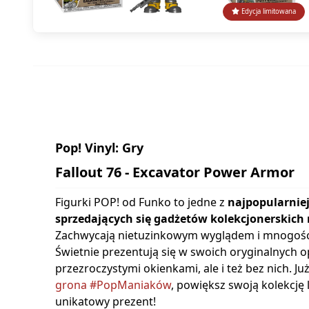
Edycja limitowana
Pop! Vinyl: Gry
Fallout 76 - Excavator Power Armor
Figurki POP! od Funko to jedne z
najpopularniej
sprzedających się gadżetów kolekcjonerskich 
Zachwycają nietuzinkowym wyglądem i mnogośc
Świetnie prezentują się w swoich oryginalnych 
przezroczystymi okienkami, ale i też bez nich. Ju
grona #PopManiaków
, powiększ swoją kolekcję
unikatowy prezent!