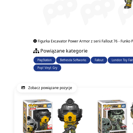
Figurka Excavator Power Armor z serii Fallout 76 - Funko P
Powiązane kategorie
PlayStation
Bethesda Softworks
Fallout
London Toy Fair
Pop! Vinyl: Gry
Zobacz powiązane pozycje