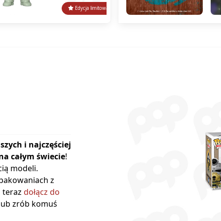
Edycja limitowana
Edycja lim
szych i najczęściej
na całym świecie
!
ią modeli.
opakowaniach z
ż teraz
dołącz do
 lub zrób komuś