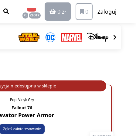
0 zł
0
Zaloguj
PL
ZŁOTY
ycja niedostępna w sklepie
Pop! Vinyl: Gry
Fallout 76
avator Power Armor
Zgłoś zainteresowanie