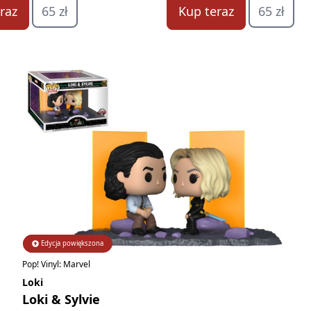
raz
65 zł
Kup teraz
65 zł
Edycja powiększona
Edycja limitowana
Pop! Vinyl: Marvel
Loki
Loki & Sylvie