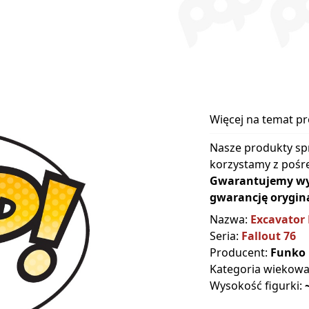
Więcej na temat p
Nasze produkty sp
korzystamy z pośre
Gwarantujemy wyłą
gwarancję orygina
Nazwa:
Excavator
Seria:
Fallout 76
Producent:
Funko
Kategoria wiekow
Wysokość figurki: