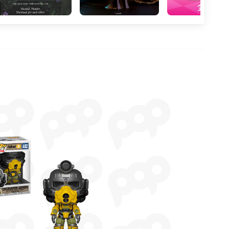
itowana