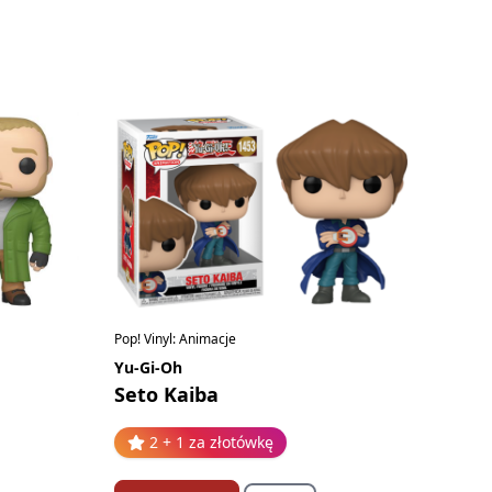
Pop! Vinyl: Animacje
Yu-Gi-Oh
Seto Kaiba
2 + 1 za złotówkę