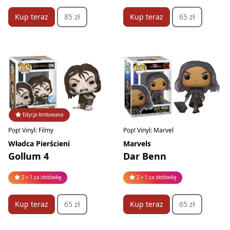
Kup teraz
85 zł
Kup teraz
65 zł
Edycja limitowana
Pop! Vinyl: Filmy
Pop! Vinyl: Marvel
Władca Pierścieni
Marvels
Gollum 4
Dar Benn
2 + 1 za złotówkę
2 + 1 za złotówkę
Kup teraz
65 zł
Kup teraz
65 zł