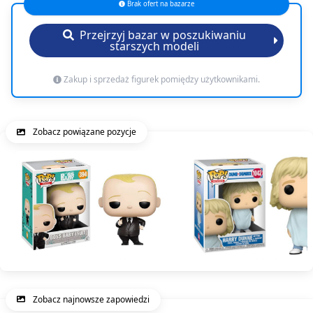
Brak ofert na bazarze
Przejrzyj bazar w poszukiwaniu
starszych modeli
Zakup i sprzedaż figurek pomiędzy użytkownikami.
Zobacz powiązane pozycje
Zobacz najnowsze zapowiedzi