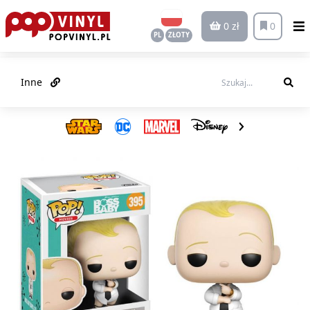
0 zł
0
PL
ZŁOTY
Inne