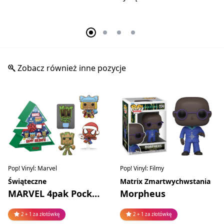
Zobacz również inne pozycje
Pop! Vinyl: Marvel
Pop! Vinyl: Filmy
Świąteczne
Matrix Zmartwychwstania
MARVEL 4pak Pocket Pop!
Morpheus
2 + 1 za złotówkę
2 + 1 za złotówkę