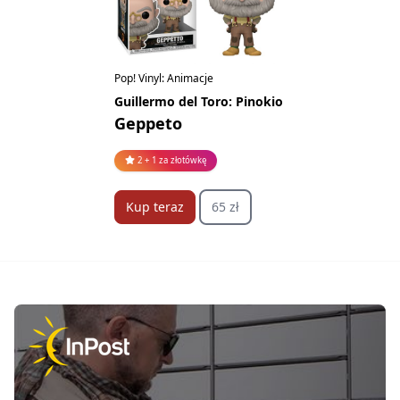
Pop! Vinyl: Animacje
Guillermo del Toro: Pinokio
Geppeto
2 + 1 za złotówkę
Kup teraz
65 zł