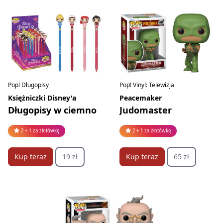
Pop! Długopisy
Pop! Vinyl: Telewizja
Księżniczki Disney'a
Peacemaker
Długopisy w ciemno
Judomaster
2 + 1 za złotówkę
2 + 1 za złotówkę
Kup teraz
19 zł
Kup teraz
65 zł