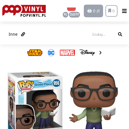
0 zł
0
PL
ZŁOTY
Inne