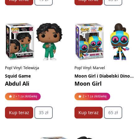
Pop! Vinyl: Telewizja
Pop! Vinyl: Marvel
Squid Game
Moon Girl i Diabelski Dinozaur
Abdul Ali
Moon Girl
2 + 1 za złotówkę
2 + 1 za złotówkę
Kup teraz
35 zł
Kup teraz
65 zł