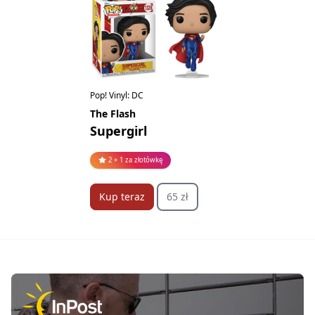
Pop! Vinyl: DC
The Flash
Supergirl
2 + 1 za złotówkę
Kup teraz
65 zł