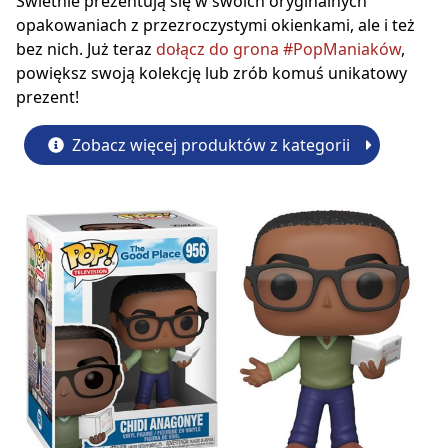
Świetnie prezentują się w swoich oryginalnych
opakowaniach z przezroczystymi okienkami, ale i też
bez nich. Już teraz
dołącz do grona #PopManiaków
,
powiększ swoją kolekcję lub zrób komuś unikatowy
prezent!
Zobacz więcej produktów z kategorii