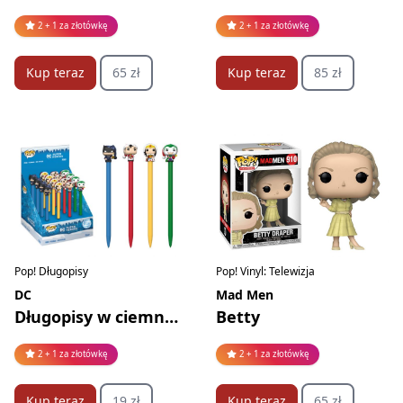
2 + 1 za złotówkę
2 + 1 za złotówkę
Kup teraz
65 zł
Kup teraz
85 zł
Pop! Długopisy
Pop! Vinyl: Telewizja
DC
Mad Men
Długopisy w ciemno 2
Betty
2 + 1 za złotówkę
2 + 1 za złotówkę
Kup teraz
19 zł
Kup teraz
65 zł