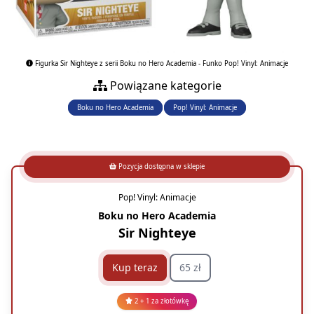
Figurka Sir Nighteye z serii Boku no Hero Academia - Funko Pop! Vinyl: Animacje
Powiązane kategorie
Boku no Hero Academia
Pop! Vinyl: Animacje
Pozycja dostępna w sklepie
Pop! Vinyl: Animacje
Boku no Hero Academia
Sir Nighteye
Kup teraz
65 zł
2 + 1 za złotówkę