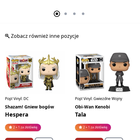
Zobacz również inne pozycje
Pop! Vinyl: DC
Pop! Vinyl: Gwiezdne Wojny
Shazam! Gniew bogów
Obi-Wan Kenobi
Hespera
Tala
2 + 1 za złotówkę
2 + 1 za złotówkę