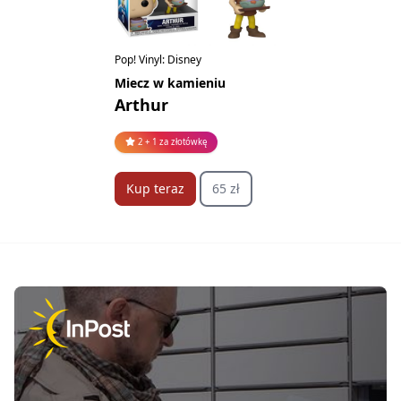
Pop! Vinyl: Disney
Miecz w kamieniu
Arthur
2 + 1 za złotówkę
Kup teraz
65 zł