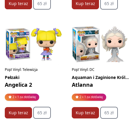
Kup teraz
65 zł
Kup teraz
65 zł
Pop! Vinyl: Telewizja
Pop! Vinyl: DC
Pełzaki
Aquaman i Zaginione Królestwo
Angelica 2
Atlanna
2 + 1 za złotówkę
2 + 1 za złotówkę
Kup teraz
65 zł
Kup teraz
65 zł