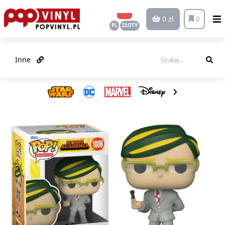
0 zł
0
PL
ZŁOTY
Inne