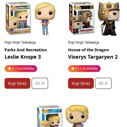
Pop! Vinyl: Telewizja
Pop! Vinyl: Telewizja
Parks And Recreation
House of the Dragon
Leslie Knope 3
Viserys Targaryen 2
2 + 1 za złotówkę
2 + 1 za złotówkę
Kup teraz
65 zł
Kup teraz
65 zł