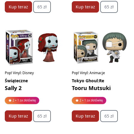
Kup teraz
65 zł
Kup teraz
65 zł
Pop! Vinyl: Disney
Pop! Vinyl: Animacje
Świąteczne
Tokyo Ghoul:Re
Sally 2
Tooru Mutsuki
2 + 1 za złotówkę
2 + 1 za złotówkę
Kup teraz
65 zł
Kup teraz
65 zł