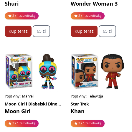
Shuri
Wonder Woman 3
2 + 1 za złotówkę
2 + 1 za złotówkę
Kup teraz
65 zł
Kup teraz
65 zł
Pop! Vinyl: Marvel
Pop! Vinyl: Telewizja
Moon Girl i Diabelski Dinozaur
Star Trek
Moon Girl
Khan
2 + 1 za złotówkę
2 + 1 za złotówkę