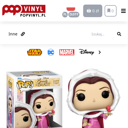
0 zł
0
PL
ZŁOTY
Inne