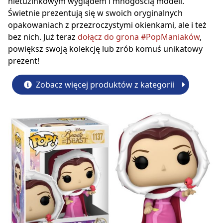
nietuzinkowym wyglądem i mnogością modeli.
Świetnie prezentują się w swoich oryginalnych
opakowaniach z przezroczystymi okienkami, ale i też
bez nich. Już teraz
dołącz do grona #PopManiaków
,
powiększ swoją kolekcję lub zrób komuś unikatowy
prezent!
Zobacz więcej produktów z kategorii