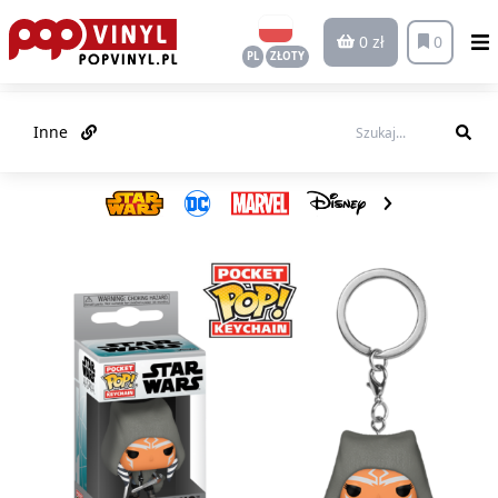
0 zł
0
PL
ZŁOTY
Inne