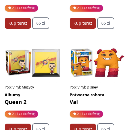
2 + 1 za złotówkę
2 + 1 za złotówkę
Kup teraz
65 zł
Kup teraz
65 zł
Pop! Vinyl: Muzycy
Pop! Vinyl: Disney
Albumy
Potworna robota
Queen 2
Val
2 + 1 za złotówkę
2 + 1 za złotówkę
Kup teraz
85 zł
Kup teraz
65 zł