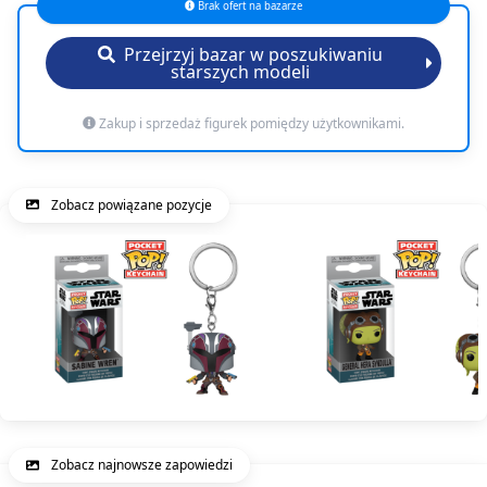
Brak ofert na bazarze
Przejrzyj bazar w poszukiwaniu
starszych modeli
Zakup i sprzedaż figurek pomiędzy użytkownikami.
Zobacz powiązane pozycje
Zobacz najnowsze zapowiedzi