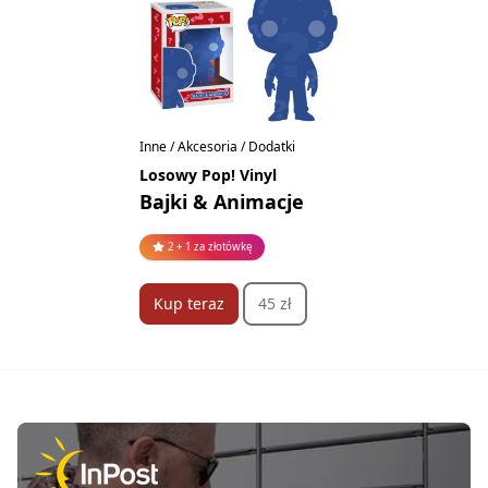
Inne / Akcesoria / Dodatki
Losowy Pop! Vinyl
Bajki & Animacje
2 + 1 za złotówkę
Kup teraz
45 zł