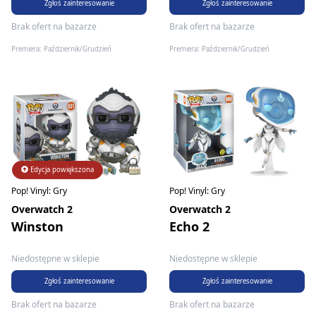
Zgłoś zainteresowanie
Zgłoś zainteresowanie
Brak ofert na bazarze
Brak ofert na bazarze
Premiera: Październik/Grudzień
Premiera: Październik/Grudzień
Edycja powiększona
Pop! Vinyl: Gry
Pop! Vinyl: Gry
Overwatch 2
Overwatch 2
Winston
Echo 2
Niedostępne w sklepie
Niedostępne w sklepie
Zgłoś zainteresowanie
Zgłoś zainteresowanie
Brak ofert na bazarze
Brak ofert na bazarze