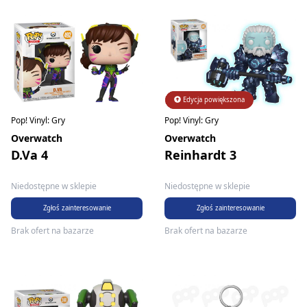
Edycja powiększona
Edycja limitowana
Pop! Vinyl: Gry
Pop! Vinyl: Gry
Overwatch
Overwatch
D.Va 4
Reinhardt 3
Niedostępne w sklepie
Niedostępne w sklepie
Zgłoś zainteresowanie
Zgłoś zainteresowanie
Brak ofert na bazarze
Brak ofert na bazarze