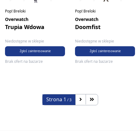
Pop! Breloki
Pop! Breloki
Overwatch
Overwatch
Trupia Wdowa
Doomfist
Niedostępne w sklepie
Niedostępne w sklepie
Zgłoś zainteresowanie
Zgłoś zainteresowanie
Brak ofert na bazarze
Brak ofert na bazarze
Strona
1
/ 3