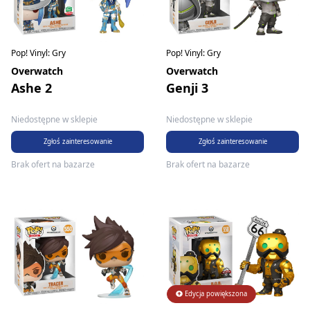
Pop! Vinyl: Gry
Pop! Vinyl: Gry
Overwatch
Overwatch
Ashe 2
Genji 3
Niedostępne w sklepie
Niedostępne w sklepie
Zgłoś zainteresowanie
Zgłoś zainteresowanie
Brak ofert na bazarze
Brak ofert na bazarze
Edycja powiększona