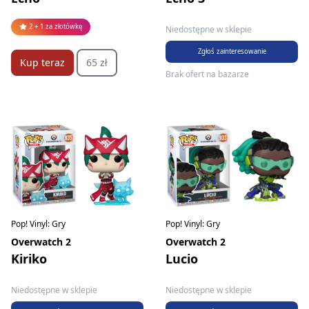
2 + 1 za złotówkę
Niedostępne w sklepie
Zgłoś zainteresowanie
Kup teraz
65 zł
Brak ofert na bazarze
Pop! Vinyl: Gry
Pop! Vinyl: Gry
Overwatch 2
Overwatch 2
Kiriko
Lucio
Niedostępne w sklepie
Niedostępne w sklepie