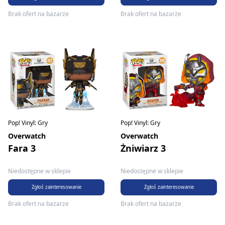
Brak ofert na bazarze
Brak ofert na bazarze
Pop! Vinyl: Gry
Pop! Vinyl: Gry
Overwatch
Overwatch
Fara 3
Żniwiarz 3
Niedostępne w sklepie
Niedostępne w sklepie
Zgłoś zainteresowanie
Zgłoś zainteresowanie
Brak ofert na bazarze
Brak ofert na bazarze