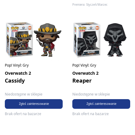
Premiera: Styczeń/Marzec
Pop! Vinyl: Gry
Pop! Vinyl: Gry
Overwatch 2
Overwatch 2
Cassidy
Reaper
Niedostępne w sklepie
Niedostępne w sklepie
Zgłoś zainteresowanie
Zgłoś zainteresowanie
Brak ofert na bazarze
Brak ofert na bazarze