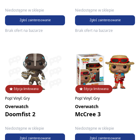
Niedostępne w sklepie
Niedostępne w sklepie
Zgłoś zainteresowanie
Zgłoś zainteresowanie
Brak ofert na bazarze
Brak ofert na bazarze
Edycja limitowana
Edycja limitowana
Pop! Vinyl: Gry
Pop! Vinyl: Gry
Overwatch
Overwatch
Doomfist 2
McCree 3
Niedostępne w sklepie
Niedostępne w sklepie
Zgłoś zainteresowanie
Zgłoś zainteresowanie