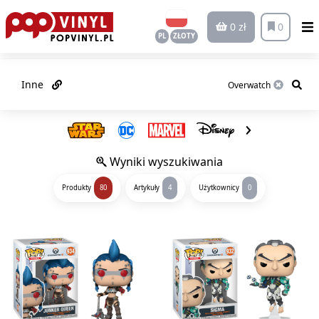
0 zł
0
PL
ZŁOTY
Inne
Wyniki wyszukiwania
Produkty
80
Artykuły
4
Użytkownicy
0