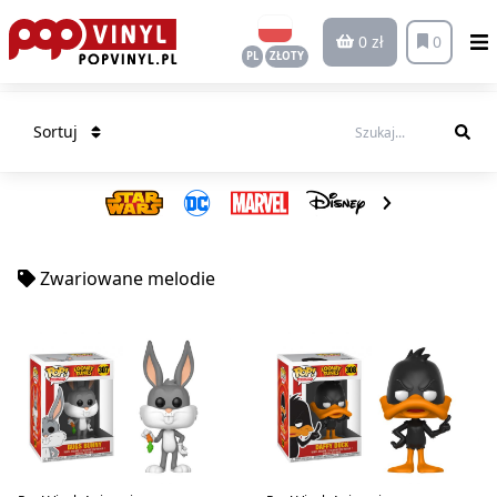
0 zł
0
PL
ZŁOTY
Sortuj
Zwariowane melodie