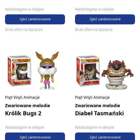
Niedostępne w sklepie
Niedostępne w sklepie
Zgłoś zainteresowanie
Zgłoś zainteresowanie
Brak ofert na bazarze
Brak ofert na bazarze
Pop! Vinyl: Animacje
Pop! Vinyl: Animacje
Zwariowane melodie
Zwariowane melodie
Królik Bugs 2
Diabeł Tasmański
Niedostępne w sklepie
Niedostępne w sklepie
Zgłoś zainteresowanie
Zgłoś zainteresowanie