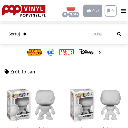
0 zł
0
PL
ZŁOTY
Sortuj
Zrób to sam