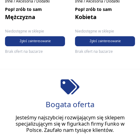
Inne / Akcesoria / Dodatki
Inne / Akcesoria / Dodatki
Pop! zrób to sam
Pop! zrób to sam
Mężczyzna
Kobieta
Niedostępne w sklepie
Niedostępne w sklepie
Zgłoś zainteresowanie
Zgłoś zainteresowanie
Brak ofert na bazarze
Brak ofert na bazarze
Bogata oferta
Jesteśmy najszybciej rozwijającym się sklepem
specjalizującym się w figurkach firmy Funko w
Polsce. Zaufało nam tysiące klientów.