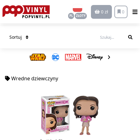
0 zł
0
PL
ZŁOTY
Sortuj
Wredne dziewczyny