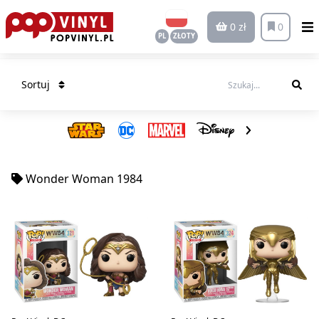
0 zł
0
PL
ZŁOTY
Sortuj
Wonder Woman 1984