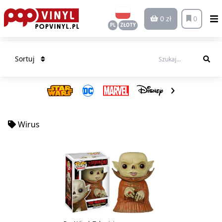
0 zł
0
PL
ZŁOTY
Sortuj
Wirus