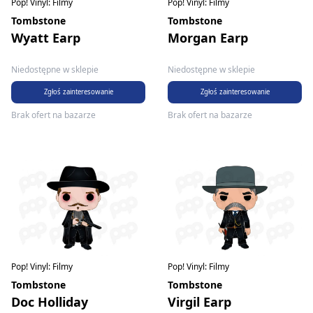
Pop! Vinyl: Filmy
Pop! Vinyl: Filmy
Tombstone
Tombstone
Wyatt Earp
Morgan Earp
Niedostępne w sklepie
Niedostępne w sklepie
Zgłoś zainteresowanie
Zgłoś zainteresowanie
Brak ofert na bazarze
Brak ofert na bazarze
Pop! Vinyl: Filmy
Pop! Vinyl: Filmy
Tombstone
Tombstone
Doc Holliday
Virgil Earp