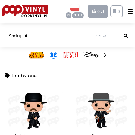
0 zł
0
PL
ZŁOTY
Sortuj
Tombstone