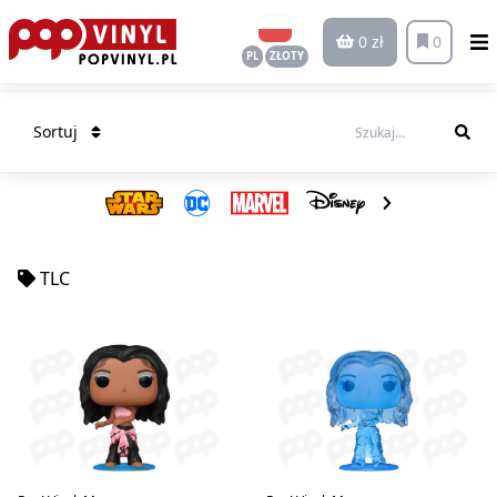
0 zł
0
PL
ZŁOTY
Sortuj
TLC