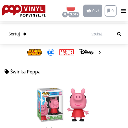
0 zł
0
PL
ZŁOTY
Sortuj
Świnka Peppa