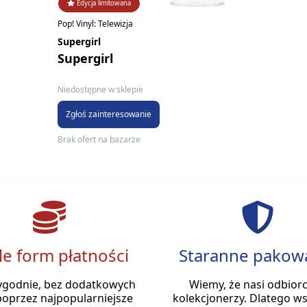
Edycja limitowana
Pop! Vinyl: Telewizja
Supergirl
Supergirl
Niedostępne w sklepie
Zgłoś zainteresowanie
Brak ofert na bazarze
le form płatności
Staranne pakow
ygodnie, bez dodatkowych
Wiemy, że nasi odbiorc
poprzez najpopularniejsze
kolekcjonerzy. Dlatego ws