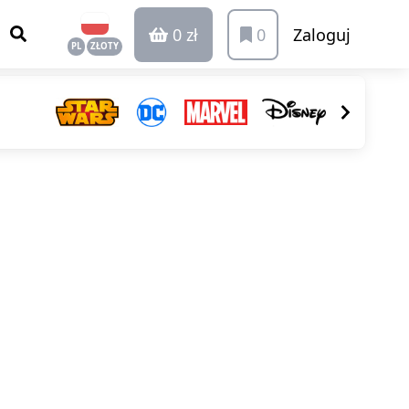
0 zł
0
Zaloguj
PL
ZŁOTY